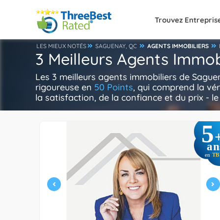
Trouvez Entrepris
LES MIEUX NOTÉS
SAGUENAY, QC
AGENTS IMMOBILIERS
3 Meilleurs Agents Immob
Les 3 meilleurs agents immobiliers de Sague
rigoureuse en
50 Points
, qui comprend la vér
la satisfaction, de la confiance et du prix - l
5
an
en
TB