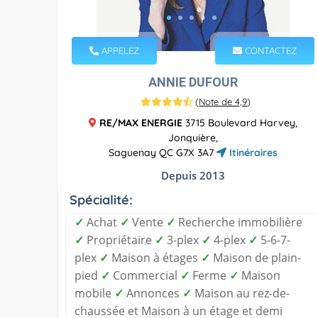
APPELEZ
CONTACTEZ
ANNIE DUFOUR
(
Note de 4,9
)
RE/MAX ENERGIE
3715 Boulevard Harvey,
Jonquière,
Saguenay QC G7X 3A7
Itinéraires
Depuis 2013
Spécialité:
✓
Achat
✓
Vente
✓
Recherche immobilière
✓
Propriétaire
✓
3-plex
✓
4-plex
✓
5-6-7-
plex
✓
Maison à étages
✓
Maison de plain-
pied
✓
Commercial
✓
Ferme
✓
Maison
mobile
✓
Annonces
✓
Maison au rez-de-
chaussée et Maison à un étage et demi