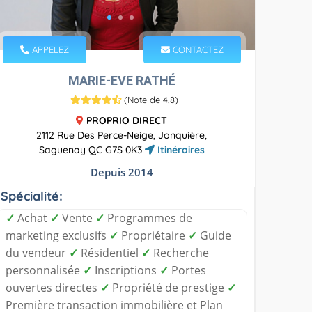
APPELEZ
CONTACTEZ
MARIE-EVE RATHÉ
(
Note de 4,8
)
PROPRIO DIRECT
2112 Rue Des Perce-Neige, Jonquière,
Saguenay QC G7S 0K3
Itinéraires
Depuis 2014
Spécialité:
✓
Achat
✓
Vente
✓
Programmes de
marketing exclusifs
✓
Propriétaire
✓
Guide
du vendeur
✓
Résidentiel
✓
Recherche
personnalisée
✓
Inscriptions
✓
Portes
ouvertes directes
✓
Propriété de prestige
✓
Première transaction immobilière et Plan