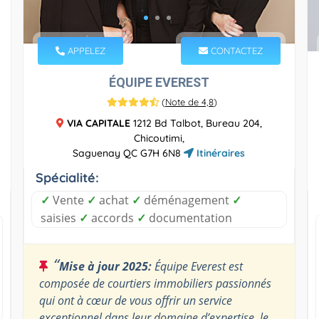
APPELEZ
CONTACTEZ
ÉQUIPE EVEREST
(
Note de 4,8
)
VIA CAPITALE
1212 Bd Talbot, Bureau 204,
Chicoutimi,
Saguenay QC G7H 6N8
Itinéraires
Spécialité:
✓
Vente
✓
achat
✓
déménagement
✓
saisies
✓
accords
✓
documentation
“
Mise à jour 2025:
Équipe Everest est
composée de courtiers immobiliers passionnés
qui ont à cœur de vous offrir un service
exceptionnel dans leur domaine d’expertise, le