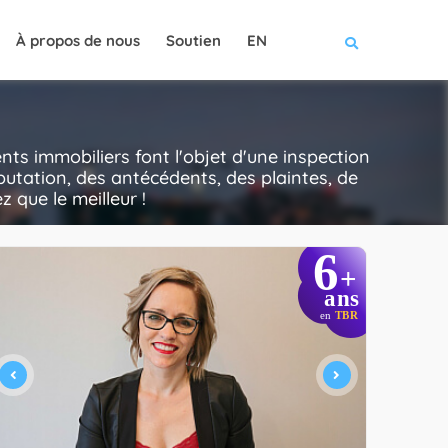
À propos de nous
Soutien
EN
s immobiliers font l'objet d'une inspection
putation, des antécédents, des plaintes, de
z que le meilleur !
6
+
ans
en
TBR