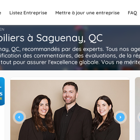
e
Listez Entreprise
Mettre à jour une entreprise
FAQ
EN
iliers à Saguenay, QC
nay, QC, recommandés par des experts. Tous nos agent
ification des commentaires, des évaluations, de la ré
e tout pour assurer l'excellence globale. Vous ne mérite
+
s
R