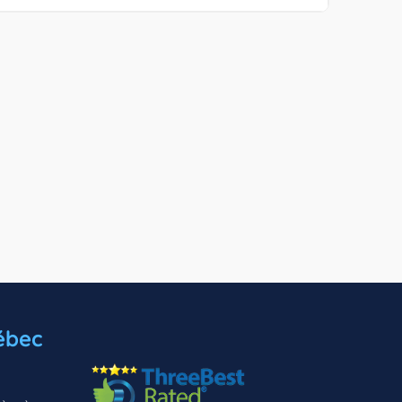
ébec
y