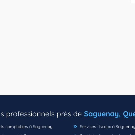
es professionnels près de
Saguenay, Qu
ts comptables à Saguenay
Services fiscaux à Saguena