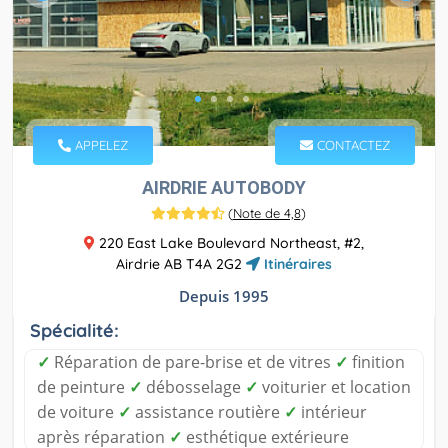
APPELEZ
CONTACTEZ
AIRDRIE AUTOBODY
(
Note de 4,8
)
220 East Lake Boulevard Northeast, #2,
Airdrie AB T4A 2G2
Itinéraires
Depuis 1995
Spécialité:
✓
Réparation de pare-brise et de vitres
✓
finition
de peinture
✓
débosselage
✓
voiturier et location
de voiture
✓
assistance routière
✓
intérieur
après réparation
✓
esthétique extérieure