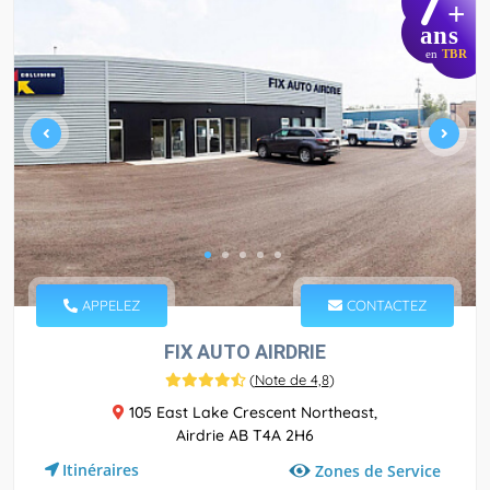
7
+
ans
en
TBR
APPELEZ
CONTACTEZ
FIX AUTO AIRDRIE
(
Note de 4,8
)
105 East Lake Crescent Northeast,
Airdrie AB T4A 2H6
Itinéraires
Zones de Service