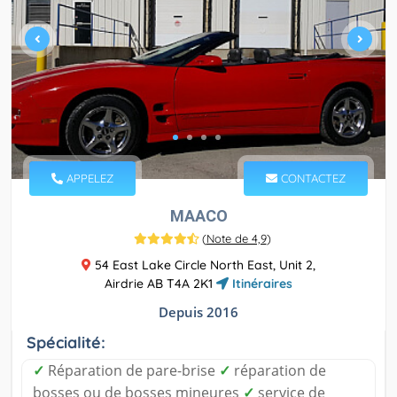
APPELEZ
CONTACTEZ
MAACO
(
Note de 4,9
)
54 East Lake Circle North East, Unit 2,
Airdrie AB T4A 2K1
Itinéraires
Depuis 2016
Spécialité:
✓
Réparation de pare-brise
✓
réparation de
bosses ou de bosses mineures
✓
service de