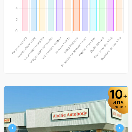
10
+
ans
en
TBR