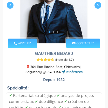
APPELEZ
CONTACTEZ
GAUTHIER BEDARD
(
Note de 4,7
)
364 Rue Racine East, Chicoutimi,
Saguenay QC G7H 1S6
Itinéraires
Depuis 1932
Spécialité:
✓
Partenariat stratégique
✓
analyse de projets
commerciaux
✓
due diligence
✓
création de
sociétés
✓
de partenariats
✓
d’organismes de