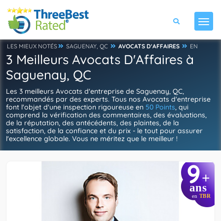
LES MIEUX NOTÉS
SAGUENAY, QC
AVOCATS D'AFFAIRES
EN
3 Meilleurs Avocats D'Affaires à
Saguenay, QC
Les 3 meilleurs Avocats d'entreprise de Saguenay, QC,
recommandés par des experts. Tous nos Avocats d'entreprise
font l'objet d'une inspection rigoureuse en
50 Points
, qui
comprend la vérification des commentaires, des évaluations,
de la réputation, des antécédents, des plaintes, de la
satisfaction, de la confiance et du prix - le tout pour assurer
l'excellence globale. Vous ne méritez que le meilleur !
9
+
ans
en
TBR