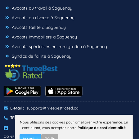
Avocats du travail à Saguenay
Avocats en divorce à Saguenay
Avocats faillite à Saguenay
Avocats immobiliers à Saguenay
Avocats spécialisés en immigration à Saguenay
Syndics de faillite à Saguenay
E-Mail :
support@threebestrated.ca
Téléphone :
+1 (833)-488-6888
Nous utilisons des cookies pour améliorer votre expérience. En
continuant, vous acceptez notre
Politique de confidentialité
CONFIDENTIALITÉ
TERMES
Accepter
Déclin