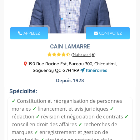
APPELEZ
CONTACTEZ
CAIN LAMARRE
(
Note de 4,6
)
190 Rue Racine Est, Bureau 300, Chicoutimi,
Saguenay QC G7H 1R9
Itinéraires
Depuis 1928
Spécialité:
✓
Constitution et réorganisation de personnes
morales
✓
financement et avis juridiques
✓
rédaction
✓
révision et négociation de contrats
✓
conseil en droit des affaires
✓
recherches de
marques
✓
enregistrement et gestion de
portefeuille
✓
stratégie de protection de la