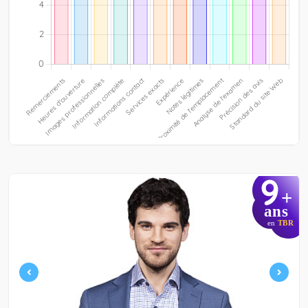
9
+
ans
en
TBR