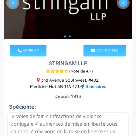
APPELEZ
CONTACTEZ
STRINGAM LLP
(
Note de 4,7
)
3rd Avenue Southwest, #402,
Medicine Hat AB T1A 4Z1
Itinéraires
Depuis 1913
Spécialité:
✓
voies de fait
✓
infractions de violence
conjugale
✓
audiences de mise en liberté sous
caution
✓
révisions de la mise en liberté sous