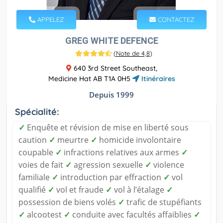
APPELEZ
CONTACTEZ
GREG WHITE DEFENCE
(
Note de 4,8
)
640 3rd Street Southeast,
Medicine Hat AB T1A 0H5
Itinéraires
Depuis 1999
Spécialité:
✓
Enquête et révision de mise en liberté sous
caution
✓
meurtre
✓
homicide involontaire
coupable
✓
infractions relatives aux armes
✓
voies de fait
✓
agression sexuelle
✓
violence
familiale
✓
introduction par effraction
✓
vol
qualifié
✓
vol et fraude
✓
vol à l’étalage
✓
possession de biens volés
✓
trafic de stupéfiants
✓
alcootest
✓
conduite avec facultés affaiblies
✓