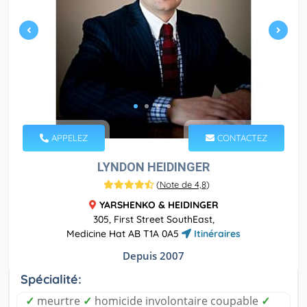
APPELEZ
CONTACTEZ
LYNDON HEIDINGER
(
Note de 4,8
)
YARSHENKO & HEIDINGER
305, First Street SouthEast,
Medicine Hat AB T1A 0A5
Itinéraires
Depuis 2007
Spécialité:
✓
meurtre
✓
homicide involontaire coupable
✓