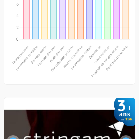
3
+
ans
en
TBR