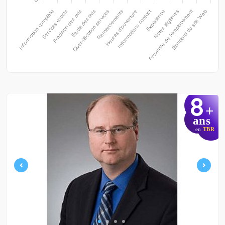
8
+
ans
en
TBR