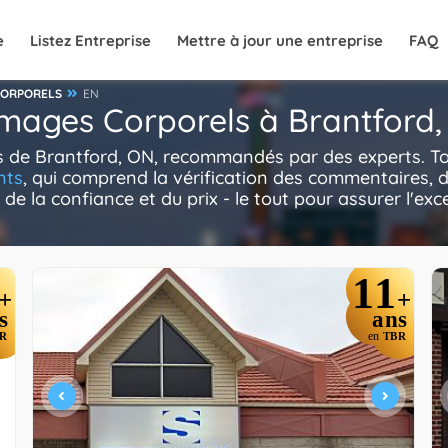
e
Listez Entreprise
Mettre à jour une entreprise
FAQ
CORPORELS
EN
mages Corporels à Brantford
s de Brantford, ON, recommandés par des experts. 
nts
, qui comprend la vérification des commentaires, d
 de la confiance et du prix - le tout pour assurer l'ex
11
+
+
s
ans
R
en
TBR