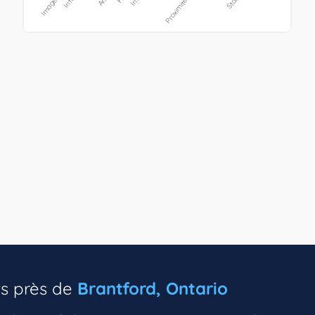
ts près de
Brantford, Ontario