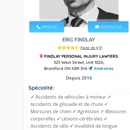
APPELEZ
CONTACTEZ
ERIC FINDLAY
(
Note de 4,9
)
FINDLAY PERSONAL INJURY LAWYERS
325 West Street, Unit 102A,
Brantford ON N3R 3V6
Itinéraires
Depuis 2016
Spécialité:
✓
Accidents de véhicules à moteur
✓
Accidents de glissade et de chute
✓
Morsures de chien
✓
Agression
✓
Blessures
corporelles
✓
Lésions cérébrales
✓
Accidents de vélo
✓
Invalidité de longue