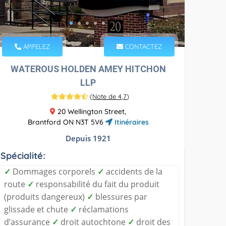
APPELEZ
CONTACTEZ
WATEROUS HOLDEN AMEY HITCHON
LLP
(
Note de 4,7
)
20 Wellington Street,
Brantford ON N3T 5V6
Itinéraires
Depuis 1921
Spécialité:
✓
Dommages corporels
✓
accidents de la
route
✓
responsabilité du fait du produit
(produits dangereux)
✓
blessures par
glissade et chute
✓
réclamations
d’assurance
✓
droit autochtone
✓
droit des