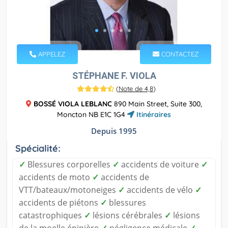
APPELEZ
CONTACTEZ
STÉPHANE F. VIOLA
(
Note de 4,8
)
BOSSÉ VIOLA LEBLANC
890 Main Street, Suite 300,
Moncton NB E1C 1G4
Itinéraires
Depuis 1995
Spécialité:
✓
Blessures corporelles
✓
accidents de voiture
✓
accidents de moto
✓
accidents de
VTT/bateaux/motoneiges
✓
accidents de vélo
✓
accidents de piétons
✓
blessures
catastrophiques
✓
lésions cérébrales
✓
lésions