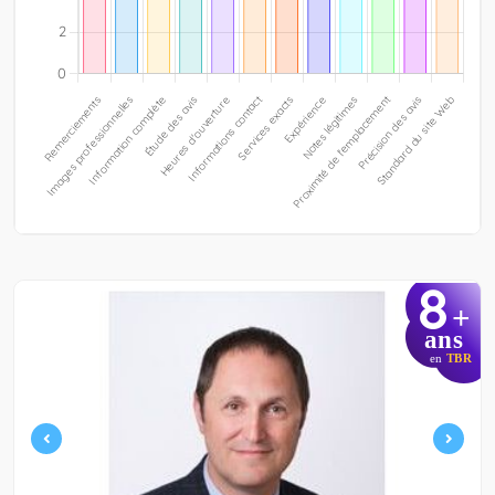
8
+
ans
en
TBR