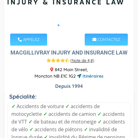
APPELEZ
CONTACTEZ
MACGILLIVRAY INJURY AND INSURANCE LAW
(
Note de 4,8
)
842 Main Street,
Moncton NB E1C 1G2
Itinéraires
Depuis 1994
Spécialité:
✓
Accidents de voiture
✓
accidents de
motocyclette
✓
accidents de camion
✓
accidents
de VTT
✓
de bateau et de motoneige
✓
accidents
de vélo
✓
accidents de piétons
✓
invalidité de
longue durée
✓
invalidité du Régime de pensions