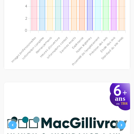
6
+
ans
en
TBR