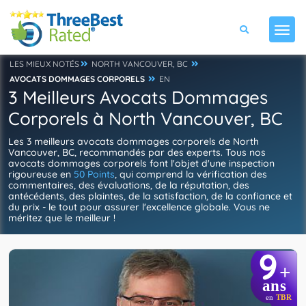
LES MIEUX NOTÉS
NORTH VANCOUVER, BC
AVOCATS DOMMAGES CORPORELS
EN
3 Meilleurs Avocats Dommages
Corporels à North Vancouver, BC
Les 3 meilleurs avocats dommages corporels de North
Vancouver, BC, recommandés par des experts. Tous nos
avocats dommages corporels font l'objet d'une inspection
rigoureuse en
50 Points
, qui comprend la vérification des
commentaires, des évaluations, de la réputation, des
antécédents, des plaintes, de la satisfaction, de la confiance et
du prix - le tout pour assurer l'excellence globale. Vous ne
méritez que le meilleur !
9
+
ans
en
TBR