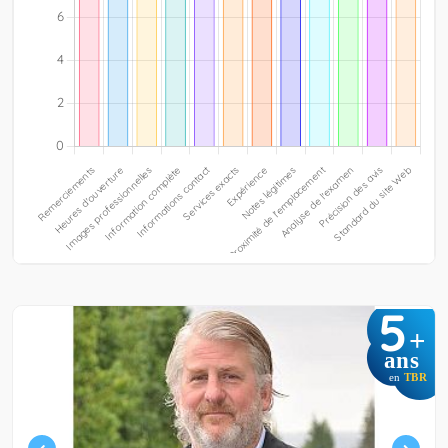
5
+
ans
en
TBR