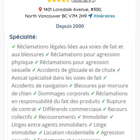
(
Note de 4,5
)
1401 Lonsdale Avenue, #300,
North Vancouver BC V7M 2H9
Itinéraires
Depuis 2000
Spécialité:
✓
Réclamations légales liées aux voies de fait et
aux blessures
✓
Réclamations pour agression
physique
✓
Réclamations pour agression
sexuelle
✓
Accidents de glissade et de chute
✓
Avocat spécialisé dans les voies de fait
✓
Accidents de navigation
✓
Blessures par morsure
de chien
✓
Dommages corporels
✓
Réclamations
en responsabilité du fait des produits
✓
Rupture
de contrat
✓
Différends commerciaux
✓
Recours
collectifs
✓
Recouvrements
✓
Immobilier
✓
Litiges entre agents immobiliers
✓
Litige
immobilier
✓
Location résidentielle
✓
Agression