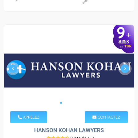
9
+
ans
en
TBR
APPELEZ
CONTACTEZ
HANSON KOHAN LAWYERS