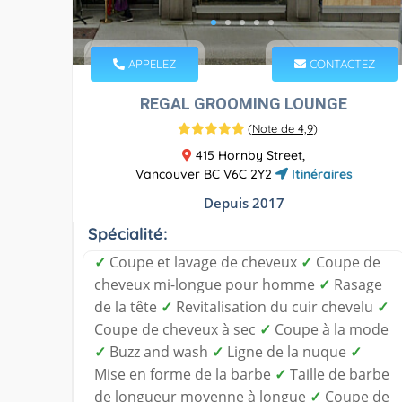
APPELEZ
CONTACTEZ
REGAL GROOMING LOUNGE
(
Note de 4,9
)
415 Hornby Street,
Vancouver BC V6C 2Y2
Itinéraires
Depuis 2017
Spécialité:
✓
Coupe et lavage de cheveux
✓
Coupe de
cheveux mi-longue pour homme
✓
Rasage
de la tête
✓
Revitalisation du cuir chevelu
✓
Coupe de cheveux à sec
✓
Coupe à la mode
✓
Buzz and wash
✓
Ligne de la nuque
✓
Mise en forme de la barbe
✓
Taille de barbe
de longueur moyenne à longue
✓
Coupe de