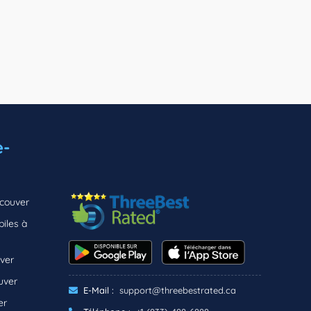
e-
couver
iles à
ver
uver
E-Mail :
support@threebestrated.ca
er