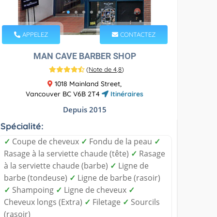
APPELEZ
CONTACTEZ
MAN CAVE BARBER SHOP
(
Note de 4,8
)
1018 Mainland Street,
Vancouver BC V6B 2T4
Itinéraires
Depuis 2015
Spécialité:
✓
Coupe de cheveux
✓
Fondu de la peau
✓
Rasage à la serviette chaude (tête)
✓
Rasage
à la serviette chaude (barbe)
✓
Ligne de
barbe (tondeuse)
✓
Ligne de barbe (rasoir)
✓
Shampoing
✓
Ligne de cheveux
✓
Cheveux longs (Extra)
✓
Filetage
✓
Sourcils
(rasoir)