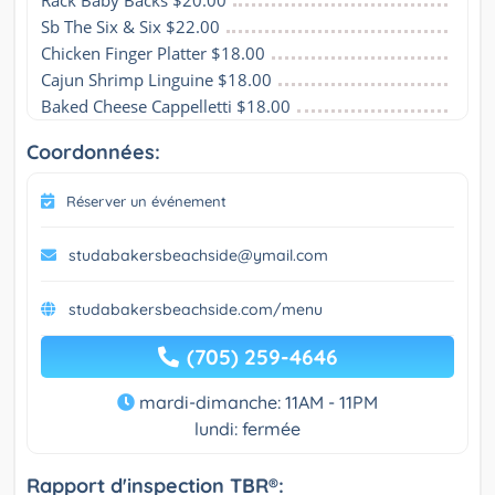
Rack Baby Backs $20.00
Sb The Six & Six $22.00
Chicken Finger Platter $18.00
Cajun Shrimp Linguine $18.00
Baked Cheese Cappelletti $18.00
Coordonnées:
Réserver un événement
studabakersbeachside@ymail.com
studabakersbeachside.com/menu
(705) 259-4646
mardi-dimanche: 11AM - 11PM
lundi: fermée
Rapport d'inspection TBR®: