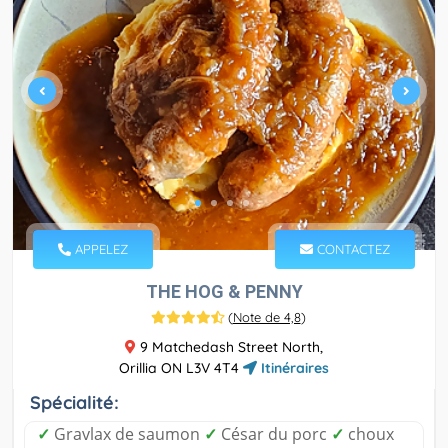
APPELEZ
CONTACTEZ
THE HOG & PENNY
(
Note de 4,8
)
9 Matchedash Street North,
Orillia ON L3V 4T4
Itinéraires
Spécialité:
✓
Gravlax de saumon
✓
César du porc
✓
choux