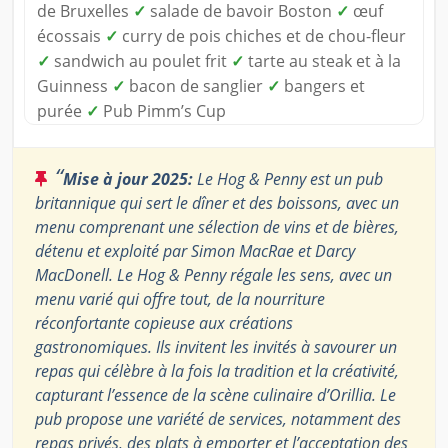
de Bruxelles
✓
salade de bavoir Boston
✓
œuf
écossais
✓
curry de pois chiches et de chou-fleur
✓
sandwich au poulet frit
✓
tarte au steak et à la
Guinness
✓
bacon de sanglier
✓
bangers et
purée
✓
Pub Pimm’s Cup
“
Mise à jour 2025:
Le Hog & Penny est un pub
britannique qui sert le dîner et des boissons, avec un
menu comprenant une sélection de vins et de bières,
détenu et exploité par Simon MacRae et Darcy
MacDonell. Le Hog & Penny régale les sens, avec un
menu varié qui offre tout, de la nourriture
réconfortante copieuse aux créations
gastronomiques. Ils invitent les invités à savourer un
repas qui célèbre à la fois la tradition et la créativité,
capturant l’essence de la scène culinaire d’Orillia. Le
pub propose une variété de services, notamment des
repas privés, des plats à emporter et l’acceptation des