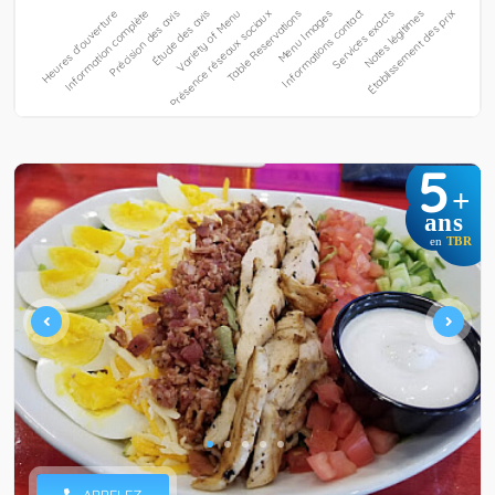
5
+
ans
en
TBR