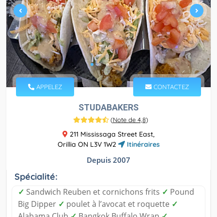
APPELEZ
CONTACTEZ
STUDABAKERS
(
Note de 4,8
)
211 Mississaga Street East,
Orillia ON L3V 1W2
Itinéraires
Depuis 2007
Spécialité:
✓
Sandwich Reuben et cornichons frits
✓
Pound
Big Dipper
✓
poulet à l’avocat et roquette
✓
Alabama Club
✓
Bangkok Buffalo Wrap
✓