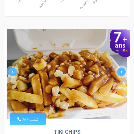
7
+
ans
en
TBR
APPELEZ
TIKI CHIPS