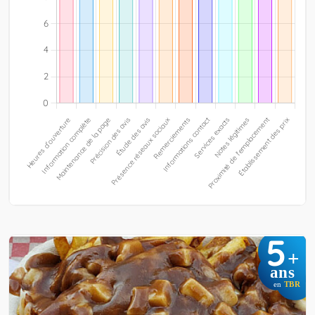
5
+
ans
en
TBR