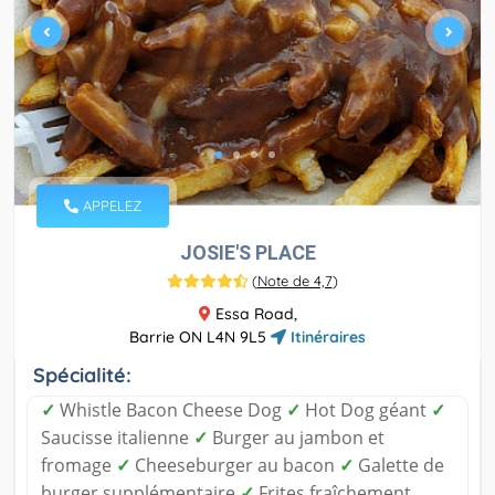
APPELEZ
JOSIE'S PLACE
(
Note de 4,7
)
Essa Road,
Barrie ON L4N 9L5
Itinéraires
Spécialité:
✓
Whistle Bacon Cheese Dog
✓
Hot Dog géant
✓
Saucisse italienne
✓
Burger au jambon et
fromage
✓
Cheeseburger au bacon
✓
Galette de
burger supplémentaire
✓
Frites fraîchement