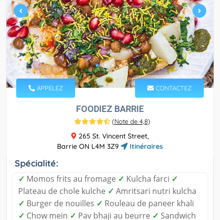
APPELEZ
CONTACTEZ
FOODIEZ BARRIE
(
Note de 4,8
)
265 St. Vincent Street,
Barrie ON L4M 3Z9
Itinéraires
Spécialité:
✓
Momos frits au fromage
✓
Kulcha farci
✓
Plateau de chole kulche
✓
Amritsari nutri kulcha
✓
Burger de nouilles
✓
Rouleau de paneer khali
✓
Chow mein
✓
Pav bhaji au beurre
✓
Sandwich