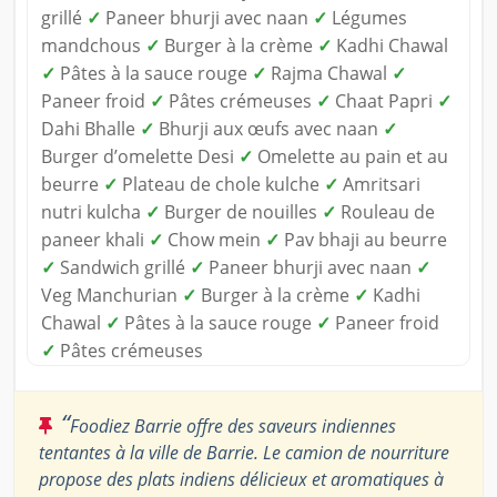
grillé
✓
Paneer bhurji avec naan
✓
Légumes
mandchous
✓
Burger à la crème
✓
Kadhi Chawal
✓
Pâtes à la sauce rouge
✓
Rajma Chawal
✓
Paneer froid
✓
Pâtes crémeuses
✓
Chaat Papri
✓
Dahi Bhalle
✓
Bhurji aux œufs avec naan
✓
Burger d’omelette Desi
✓
Omelette au pain et au
beurre
✓
Plateau de chole kulche
✓
Amritsari
nutri kulcha
✓
Burger de nouilles
✓
Rouleau de
paneer khali
✓
Chow mein
✓
Pav bhaji au beurre
✓
Sandwich grillé
✓
Paneer bhurji avec naan
✓
Veg Manchurian
✓
Burger à la crème
✓
Kadhi
Chawal
✓
Pâtes à la sauce rouge
✓
Paneer froid
✓
Pâtes crémeuses
“
Foodiez Barrie offre des saveurs indiennes
tentantes à la ville de Barrie. Le camion de nourriture
propose des plats indiens délicieux et aromatiques à