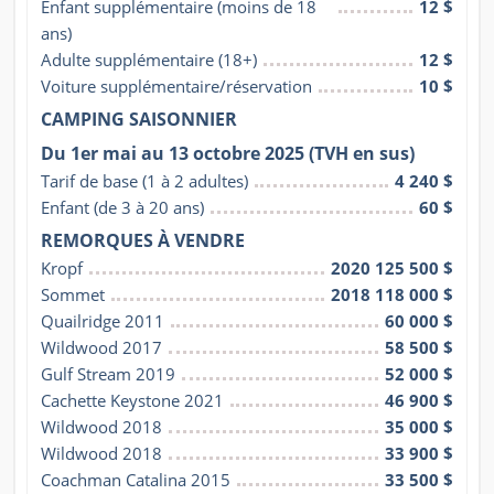
Enfant supplémentaire (moins de 18 
12 $
ans)
Adulte supplémentaire (18+)
12 $
Voiture supplémentaire/réservation
10 $
CAMPING SAISONNIER
Du 1er mai au 13 octobre 2025 (TVH en sus)
Tarif de base (1 à 2 adultes)
4 240 $
Enfant (de 3 à 20 ans)
60 $
REMORQUES À VENDRE
Kropf
2020 125 500 $
Sommet
2018 118 000 $
Quailridge 2011
60 000 $
Wildwood 2017
58 500 $
Gulf Stream 2019
52 000 $
Cachette Keystone 2021
46 900 $
Wildwood 2018
35 000 $
Wildwood 2018
33 900 $
Coachman Catalina 2015
33 500 $