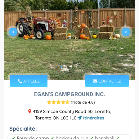
APPELEZ
CONTACTEZ
EGAN'S CAMPGROUND INC.
(
Note de 4,8
)
4159 Simcoe County Road 50, Loretto,
Toronto ON L0G 1L0
Itinéraires
Spécialité:
✓
Feux de camp
✓
hockey de rue
✓
baseball
✓