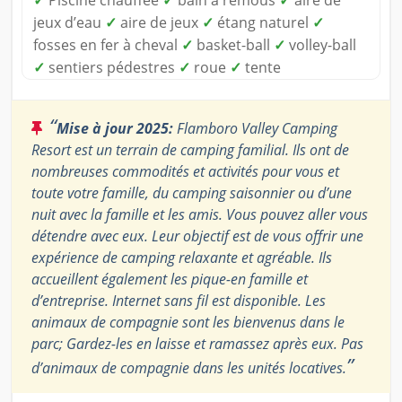
✓
Piscine chauffée
✓
bain à remous
✓
aire de
jeux d’eau
✓
aire de jeux
✓
étang naturel
✓
fosses en fer à cheval
✓
basket-ball
✓
volley-ball
✓
sentiers pédestres
✓
roue
✓
tente
“
Mise à jour 2025:
Flamboro Valley Camping
Resort est un terrain de camping familial. Ils ont de
nombreuses commodités et activités pour vous et
toute votre famille, du camping saisonnier ou d’une
nuit avec la famille et les amis. Vous pouvez aller vous
détendre avec eux. Leur objectif est de vous offrir une
expérience de camping relaxante et agréable. Ils
accueillent également les pique-en famille et
d’entreprise. Internet sans fil est disponible. Les
animaux de compagnie sont les bienvenus dans le
parc; Gardez-les en laisse et ramassez après eux. Pas
”
d’animaux de compagnie dans les unités locatives.