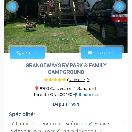
APPELEZ
CONTACTEZ
GRANGEWAYS RV PARK & FAMILY
CAMPGROUND
(
Note de 4,9
)
9700 Concession 3, Sandford,
Toronto ON L0C 1E0
Itinéraires
Depuis 1994
Spécialité:
✓
Lumière intérieure et extérieure
✓
espace
extérieur avec foyer
✓
zones de conduite