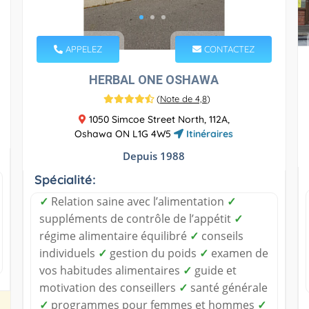
APPELEZ
CONTACTEZ
HERBAL ONE OSHAWA
(
Note de 4,8
)
1050 Simcoe Street North, 112A,
Oshawa ON L1G 4W5
Itinéraires
Depuis 1988
Spécialité:
✓
Relation saine avec l’alimentation
✓
suppléments de contrôle de l’appétit
✓
régime alimentaire équilibré
✓
conseils
individuels
✓
gestion du poids
✓
examen de
vos habitudes alimentaires
✓
guide et
motivation des conseillers
✓
santé générale
✓
programmes pour femmes et hommes
✓