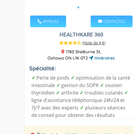
APPELEZ
CONTACTEZ
HEALTHKARE 360
(
Note de 4,8
)
1780 Shelburne St,
Oshawa ON L1K 0T2
Itinéraires
Spécialité:
✓
Perte de poids
✓
optimisation de la santé
intestinale
✓
gestion du SOPK
✓
soutien
thyroïdien
✓
arthrite
✓
troubles cutanés
✓
ligne d’assistance téléphonique 24h/24 et
7j/7 avec des experts
✓
plusieurs séances
de conseil pour obtenir des résultats