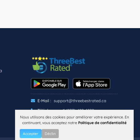
a
E-Mail :
support@threebestrated.ca
Téléphone :
+1 (833)-488-6888
Nous utilisons des cookies pour améliorer votre expérience. En
continuant, vous acceptez notre
Politique de confidentialité
CONFIDENTIALITÉ
TERMES
Accepter
Déclin