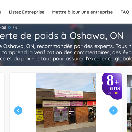
e
Listez Entreprise
Mettre à jour une entreprise
FAQ
OIDS
EN
 perte de poids à Oshawa, ON
 de Oshawa, ON, recommandés par des experts. Tous no
i comprend la vérification des commentaires, des éva
ce et du prix - le tout pour assurer l'excellence global
8
+
ans
en
TBR