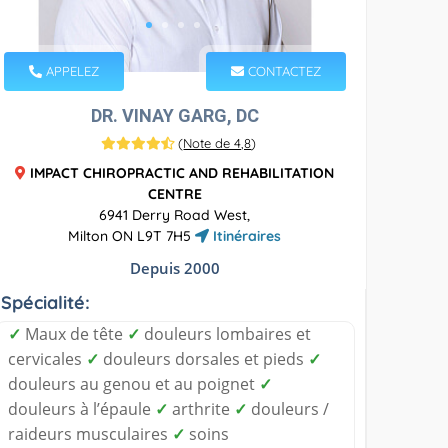
APPELEZ
CONTACTEZ
DR. VINAY GARG, DC
(
Note de 4,8
)
IMPACT CHIROPRACTIC AND REHABILITATION
CENTRE
6941 Derry Road West,
Milton ON L9T 7H5
Itinéraires
Depuis 2000
Spécialité:
✓
Maux de tête
✓
douleurs lombaires et
cervicales
✓
douleurs dorsales et pieds
✓
douleurs au genou et au poignet
✓
douleurs à l’épaule
✓
arthrite
✓
douleurs /
raideurs musculaires
✓
soins