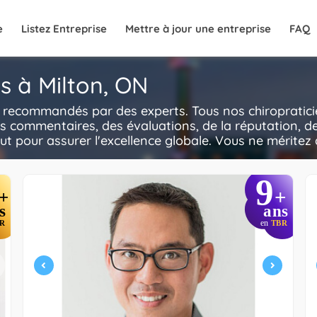
e
Listez Entreprise
Mettre à jour une entreprise
FAQ
ns à Milton, ON
N, recommandés par des experts. Tous nos chiropraticie
es commentaires, des évaluations, de la réputation, de
out pour assurer l'excellence globale. Vous ne méritez q
9
+
+
s
ans
R
en
TBR