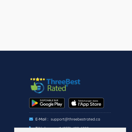
E-Mail :
support@threebestrated.ca
Téléphone :
+1 (833)-488-6888