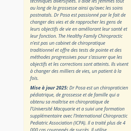
techniques diversifiées. Il aide les femmes tout
au long de la grossesse ainsi qu’avec les soins
postnatals. Dr Posa est passionné par le fait de
changer des vies et de rapprocher les gens de
leurs objectifs de vie en améliorant leur santé et
leur fonction. The Healthy Family Chiropractic
n’est pas un cabinet de chiropratique
traditionnel et offre des tests de pointe et des
méthodes progressives pour s’assurer que les
objectifs et les corrections sont atteints. Ils visent
à changer des milliers de vies, un patient à la
fois.
Mise à jour 2025:
Dr Posa est un chiropraticien
pédiatrique, de grossesse et de famille qui a
obtenu sa maîtrise en chiropratique de
l’Université Macquarie et a suivi une formation
supplémentaire avec l’International Chiropractic
Pediatric Association (ICPA). Il a traité plus de 4
000 cas couronnés de succès. Il utilise