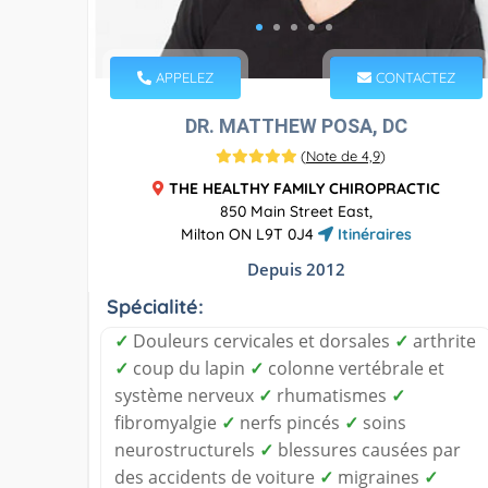
APPELEZ
CONTACTEZ
DR. MATTHEW POSA, DC
(
Note de 4,9
)
THE HEALTHY FAMILY CHIROPRACTIC
850 Main Street East,
Milton ON L9T 0J4
Itinéraires
Depuis 2012
Spécialité:
✓
Douleurs cervicales et dorsales
✓
arthrite
✓
coup du lapin
✓
colonne vertébrale et
système nerveux
✓
rhumatismes
✓
fibromyalgie
✓
nerfs pincés
✓
soins
neurostructurels
✓
blessures causées par
des accidents de voiture
✓
migraines
✓