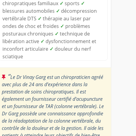
chiropratiques familiaux
✓
sports
✓
blessures automobiles
✓
décompression
vertébrale DTS
✓
thérapie au laser par
ondes de choc et froides
✓
problèmes
posturaux chroniques
✓
technique de
libération active
✓
dysfonctionnement et
inconfort articulaire
✓
douleur du nerf
sciatique
“
Le Dr Vinay Garg est un chiropraticien agréé
avec plus de 24 ans d’expérience dans la
prestation de soins chiropratiques. Il est
également un fournisseur certifié d’acupuncture
et un fournisseur de TAR (colonne vertébrale). Le
Dr Garg possède une connaissance approfondie
de la réadaptation de la colonne vertébrale, du
contrôle de la douleur et de la gestion. Il aide les
patients à atteindre leurs objectifs de bien-être