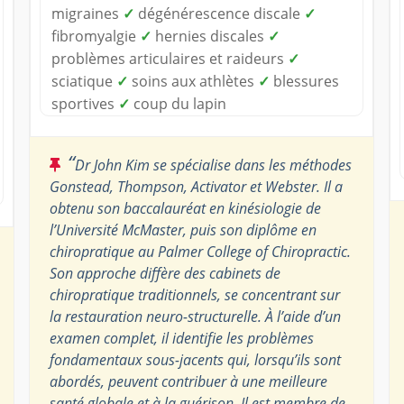
migraines
✓
dégénérescence discale
✓
fibromyalgie
✓
hernies discales
✓
problèmes articulaires et raideurs
✓
sciatique
✓
soins aux athlètes
✓
blessures
sportives
✓
coup du lapin
“
Dr John Kim se spécialise dans les méthodes
Gonstead, Thompson, Activator et Webster. Il a
obtenu son baccalauréat en kinésiologie de
l’Université McMaster, puis son diplôme en
chiropratique au Palmer College of Chiropractic.
Son approche diffère des cabinets de
chiropratique traditionnels, se concentrant sur
la restauration neuro-structurelle. À l’aide d’un
examen complet, il identifie les problèmes
fondamentaux sous-jacents qui, lorsqu’ils sont
abordés, peuvent contribuer à une meilleure
santé globale et à la guérison. Il est membre de