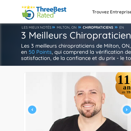
Trouvez Entrepris
LES MIEUX NOTÉS
MILTON, ON
CHIROPRATICIENS
EN
3 Meilleurs Chiropraticie
Les 3 meilleurs chiropraticiens de Milton, O
en
50 Points
, qui comprend la vérification d
satisfaction, de la confiance et du prix - le t
11
an
en
TB