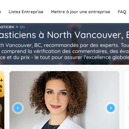
e
Listez Entreprise
Mettre à jour une entreprise
FAQ
ASTICIEN
EN
lasticiens à North Vancouver,
rth Vancouver, BC, recommandés par des experts. Tous 
i comprend la vérification des commentaires, des éva
ce et du prix - le tout pour assurer l'excellence global
+
s
R