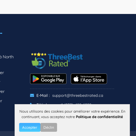
-
à North
er
r
ver
E-Mail :
support@threebestrated.ca
r
Téléphone :
+1 (833)-488-6888
Nous utilisons des cookies pour améliorer votre expérience. En
continuant, vous acceptez notre
Politique de confidentialité
CONFIDENTIALITÉ
TERMES
Accepter
Déclin