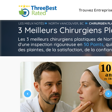
Trouvez Entrepris
LES MIEUX NOTÉS
NORTH VANCOUVER, BC
CHIRURGIEN PL
3 Meilleurs Chirurgiens P
Les 3 meilleurs chirurgiens plastiques de No
d'une inspection rigoureuse en
50 Points
, qu
des plaintes, de la satisfaction, de la confian
10
an
en
TB