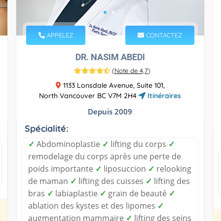
APPELEZ
CONTACTEZ
DR. NASIM ABEDI
(
Note de 4,7
)
1133 Lonsdale Avenue, Suite 101,
North Vancouver BC V7M 2H4
Itinéraires
Depuis 2009
Spécialité:
✓
Abdominoplastie
✓
lifting du corps
✓
remodelage du corps après une perte de
poids importante
✓
liposuccion
✓
relooking
de maman
✓
lifting des cuisses
✓
lifting des
bras
✓
labiaplastie
✓
grain de beauté
✓
ablation des kystes et des lipomes
✓
augmentation mammaire
✓
lifting des seins