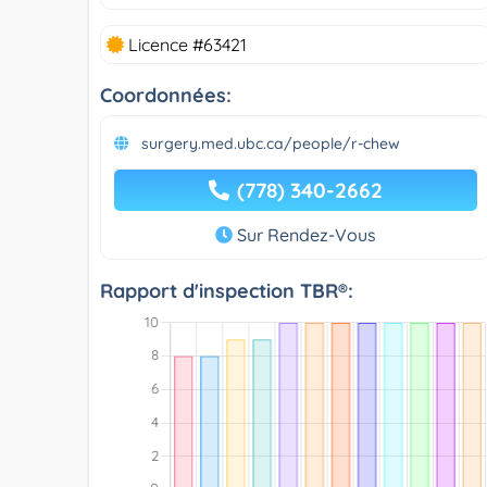
Licence #63421
Coordonnées:
surgery.med.ubc.ca/people/r-chew
(778) 340-2662
Sur Rendez-Vous
Rapport d'inspection TBR®: