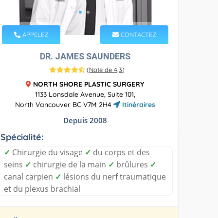
APPELEZ
CONTACTEZ
DR. JAMES SAUNDERS
(
Note de 4,3
)
NORTH SHORE PLASTIC SURGERY
1133 Lonsdale Avenue, Suite 101,
North Vancouver BC V7M 2H4
Itinéraires
Depuis 2008
Spécialité:
✓
Chirurgie du visage
✓
du corps et des
seins
✓
chirurgie de la main
✓
brûlures
✓
canal carpien
✓
lésions du nerf traumatique
et du plexus brachial