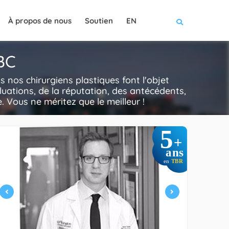
À propos de nous
Soutien
EN
 BC
nos chirurgiens plastiques font l'objet
luations, de la réputation, des antécédents,
e. Vous ne méritez que le meilleur !
5
+
ans
en
TBR