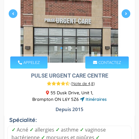
APPELEZ
CONTACTEZ
PULSE URGENT CARE CENTRE
(
Note de 4,8
)
55 Dusk Drive, Unit 1,
Brampton ON L6Y 5Z6
Itinéraires
Depuis 2015
Spécialité:
✓
Acné
✓
allergies
✓
asthme
✓
vaginose
bactérienne
✓
morsures et piqûres
✓