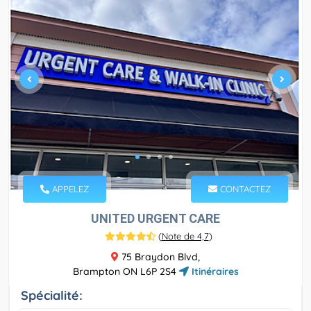
APPELEZ
CONTACTEZ
UNITED URGENT CARE
(
Note de 4,7
)
75 Braydon Blvd,
Brampton ON L6P 2S4
Itinéraires
Spécialité: