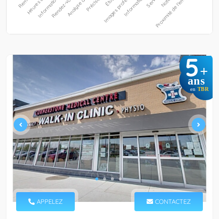
5
+
ans
en
TBR
APPELEZ
CONTACTEZ