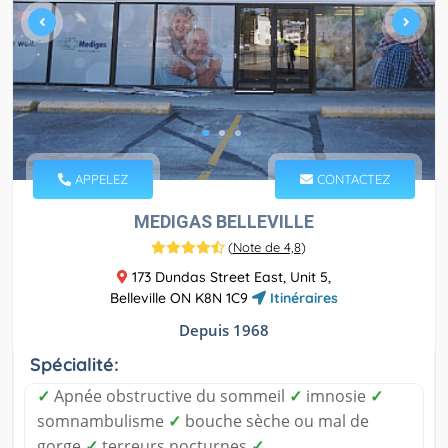
APPELEZ
CONTACTEZ
MEDIGAS BELLEVILLE
(
Note de 4,8
)
173 Dundas Street East, Unit 5,
Belleville ON K8N 1C9
Itinéraires
Depuis 1968
Spécialité:
✓
Apnée obstructive du sommeil
✓
imnosie
✓
somnambulisme
✓
bouche sèche ou mal de
gorge
✓
terreurs nocturnes
✓