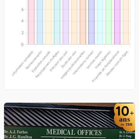
10
+
ans
en
TBR