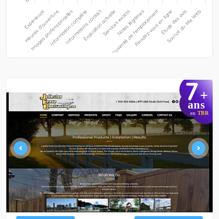
7
+
ans
en
TBR