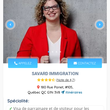
APPELEZ
CONTACTEZ
SAVARD IMMIGRATION
(
Note de 4,7
)
180 Rue Panet, #105,
Québec QC G1N 3V8
Itinéraires
Spécialité:
✓
Visa de parrainage et de visiteur pour les