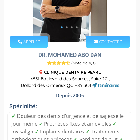
APPELEZ
CONTACTEZ
DR. MOHAMED ABO DAN
(
Note de 4,8
)
CLINIQUE DENTAIRE PEARL
4531 Boulevard des Sources, Suite 201,
Dollard des Ormeaux QC H8Y 3C4
Itinéraires
Depuis 2006
Spécialité:
✓
Douleur des dents d’urgence et de sagesse le
jour même
✓
Prothèses fixes et amovibles
✓
Invisalign
✓
Implants dentaires
✓
Traitements
orthodontiques précoces
✓
Gardiens de nuit
✓