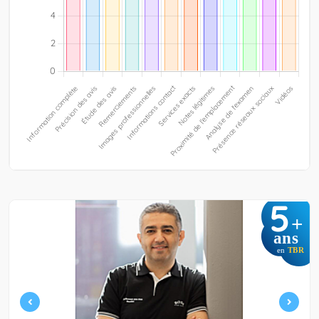
5
+
ans
en
TBR