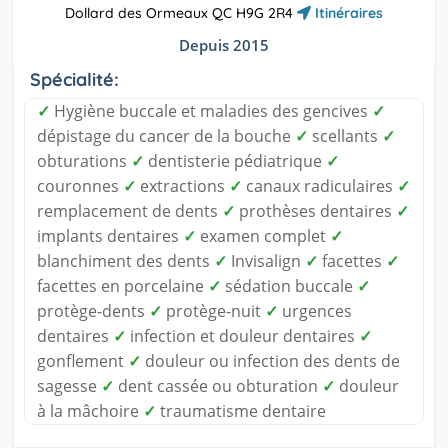
Dollard des Ormeaux QC H9G 2R4
Itinéraires
Depuis 2015
Spécialité:
✓
Hygiène buccale et maladies des gencives
✓
dépistage du cancer de la bouche
✓
scellants
✓
obturations
✓
dentisterie pédiatrique
✓
couronnes
✓
extractions
✓
canaux radiculaires
✓
remplacement de dents
✓
prothèses dentaires
✓
implants dentaires
✓
examen complet
✓
blanchiment des dents
✓
Invisalign
✓
facettes
✓
facettes en porcelaine
✓
sédation buccale
✓
protège-dents
✓
protège-nuit
✓
urgences
dentaires
✓
infection et douleur dentaires
✓
gonflement
✓
douleur ou infection des dents de
sagesse
✓
dent cassée ou obturation
✓
douleur
à la mâchoire
✓
traumatisme dentaire