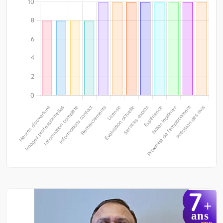
7
+
ans