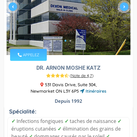
APPELEZ
DR. ARNON MOSHE KATZ
(
Note de 4,7
)
531 Davis Drive, Suite 304,
Newmarket ON L3Y 6P5
Itinéraires
Depuis 1992
Spécialité:
✓
Infections fongiques
✓
taches de naissance
✓
éruptions cutanées
✓
élimination des grains de
beauté
✓
dommages causés par le soleil
✓