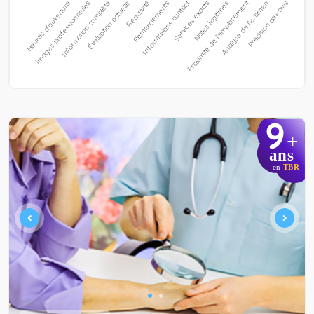
9
+
ans
en
TBR