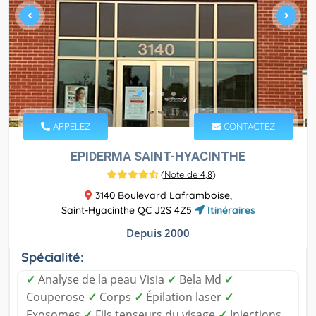
APPELEZ
CONTACTEZ
EPIDERMA SAINT-HYACINTHE
(
Note de 4,8
)
3140 Boulevard Laframboise,
Saint-Hyacinthe QC J2S 4Z5
Itinéraires
Depuis 2000
Spécialité:
✓
Analyse de la peau Visia
✓
Bela Md
✓
Couperose
✓
Corps
✓
Épilation laser
✓
Exosomes
✓
Fils tenseurs du visage
✓
Injections