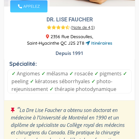
APPELEZ
DR. LISE FAUCHER
(
Note de 4,5
)
2356 Rue Dessaulles,
Saint-Hyacinthe QC J2S 2T8
Itinéraires
Depuis 1991
Spécialité:
✓
Angiomes
✓
mélasma
✓
rosacée
✓
pigments
✓
peeling
✓
kératoses séborrhyales
✓
photo-
rejeunissement
✓
thérapie photodynamique
“
La Dre Lise Faucher a obtenu son doctorat en
médecine à l’Université de Montréal en 1990 et un
diplôme de spécialiste au Collège royal des médecins
et chirurgiens du Canada. Elle pratique la chirurgie