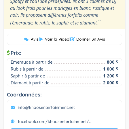
Spotify et YouTube prédéfinies. Ils ont 3 cabines de DJ
au look frais pour les mariages en blanc, rustique et
noir. Ils proposent différents forfaits comme
”
l’émeraude, le rubis, le saphir et le diamant.
Avis
|
Voir la Vidéo
|
Donner un Avis
Prix:
Émeraude à partir de
800 $
Rubis à partir de
1 000 $
Saphir à partir de
1 200 $
Diamant à partir de
2 000 $
Coordonnées:
info@khaosentertainment.net
facebook.com/khaosentertainment/...