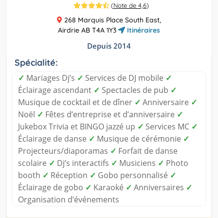
(
Note de 4,6
)
268 Marquis Place South East,
Airdrie AB T4A 1Y3
Itinéraires
Depuis 2014
Spécialité:
✓
Mariages Dj’s
✓
Services de DJ mobile
✓
Éclairage ascendant
✓
Spectacles de pub
✓
Musique de cocktail et de dîner
✓
Anniversaire
✓
Noël
✓
Fêtes d’entreprise et d’anniversaire
✓
Jukebox Trivia et BINGO jazzé up
✓
Services MC
✓
Éclairage de danse
✓
Musique de cérémonie
✓
Projecteurs/diaporamas
✓
Forfait de danse
scolaire
✓
Dj’s interactifs
✓
Musiciens
✓
Photo
booth
✓
Réception
✓
Gobo personnalisé
✓
Éclairage de gobo
✓
Karaoké
✓
Anniversaires
✓
Organisation d’événements