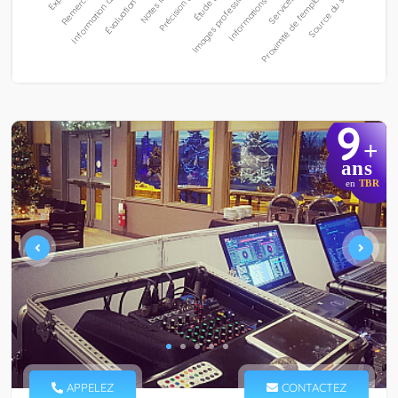
9
+
ans
en
TBR
APPELEZ
CONTACTEZ