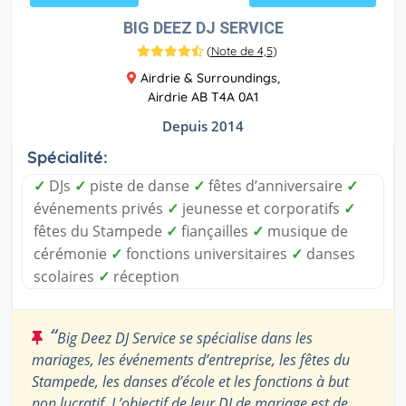
BIG DEEZ DJ SERVICE
(
Note de 4,5
)
Airdrie & Surroundings,
Airdrie AB T4A 0A1
Depuis 2014
Spécialité:
✓
DJs
✓
piste de danse
✓
fêtes d’anniversaire
✓
événements privés
✓
jeunesse et corporatifs
✓
fêtes du Stampede
✓
fiançailles
✓
musique de
cérémonie
✓
fonctions universitaires
✓
danses
scolaires
✓
réception
“
Big Deez DJ Service se spécialise dans les
mariages, les événements d’entreprise, les fêtes du
Stampede, les danses d’école et les fonctions à but
non lucratif. L’objectif de leur DJ de mariage est de