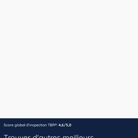
Score global d’inspection TBR®:
4,6/5,0
Trouver d'autres meilleurs