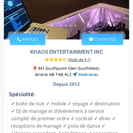
APPELEZ
CONTACTEZ
KHAOS ENTERTAINMENT INC
(
Note de 4,7
)
461 Southpoint Glen SouthWest,
Airdrie AB T4B 4L2
Itinéraires
Depuis 2012
Spécialité:
✓
boîte de nuit
✓
mobile
✓
voyage
✓
destination
✓
DJ de mariage et d’événement à service
complet de premier ordre
✓
cocktail
✓
dîner
✓
réceptions de mariage
✓
piste de danse
✓