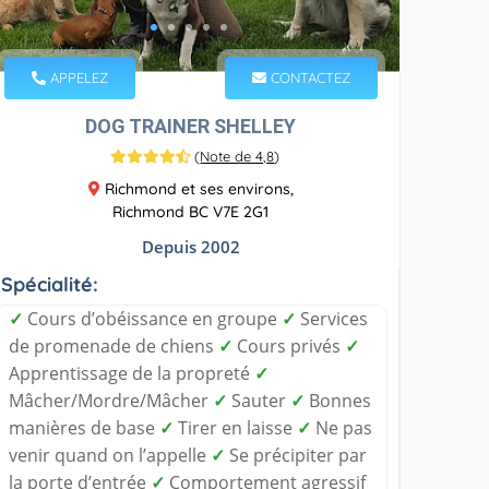
APPELEZ
CONTACTEZ
DOG TRAINER SHELLEY
(
Note de 4,8
)
Richmond et ses environs,
Richmond BC V7E 2G1
Depuis 2002
Spécialité:
✓
Cours d’obéissance en groupe
✓
Services
de promenade de chiens
✓
Cours privés
✓
Apprentissage de la propreté
✓
Mâcher/Mordre/Mâcher
✓
Sauter
✓
Bonnes
manières de base
✓
Tirer en laisse
✓
Ne pas
venir quand on l’appelle
✓
Se précipiter par
la porte d’entrée
✓
Comportement agressif