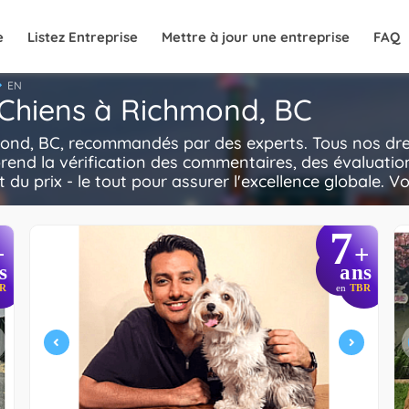
e
Listez Entreprise
Mettre à jour une entreprise
FAQ
EN
 Chiens à Richmond, BC
mond, BC, recommandés par des experts. Tous nos dres
rend la vérification des commentaires, des évaluatio
t du prix - le tout pour assurer l'excellence globale. V
7
+
+
s
ans
R
en
TBR