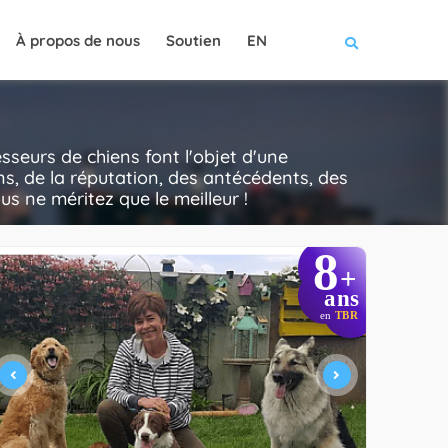
À propos de nous
Soutien
EN
seurs de chiens font l'objet d'une
ns, de la réputation, des antécédents, des
ous ne méritez que le meilleur !
8
+
ans
en
TBR