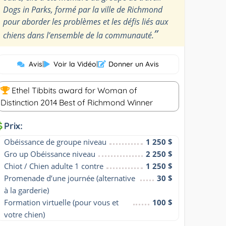
Dogs in Parks, formé par la ville de Richmond
pour aborder les problèmes et les défis liés aux
”
chiens dans l’ensemble de la communauté.
Avis
|
Voir la Vidéo
|
Donner un Avis
Ethel Tibbits award for Woman of
Distinction 2014 Best of Richmond Winner
Prix:
Obéissance de groupe niveau
1 250 $
Gro up Obéissance niveau
2 250 $
Chiot / Chien adulte 1 contre
1 250 $
Promenade d’une journée (alternative 
30 $
à la garderie)
Formation virtuelle (pour vous et 
100 $
votre chien)