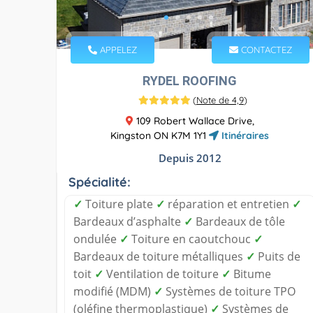
APPELEZ
CONTACTEZ
RYDEL ROOFING
(
Note de 4,9
)
109 Robert Wallace Drive,
Kingston ON K7M 1Y1
Itinéraires
Depuis 2012
Spécialité:
✓
Toiture plate
✓
réparation et entretien
✓
Bardeaux d’asphalte
✓
Bardeaux de tôle
ondulée
✓
Toiture en caoutchouc
✓
Bardeaux de toiture métalliques
✓
Puits de
toit
✓
Ventilation de toiture
✓
Bitume
modifié (MDM)
✓
Systèmes de toiture TPO
(oléfine thermoplastique)
✓
Systèmes de