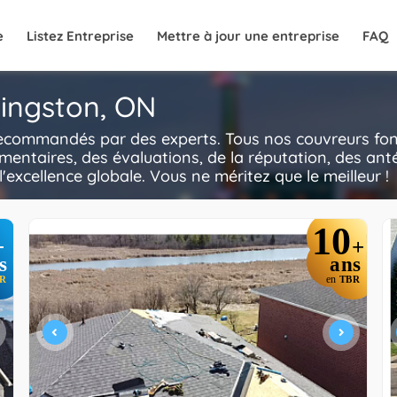
e
Listez Entreprise
Mettre à jour une entreprise
FAQ
Kingston, ON
recommandés par des experts. Tous nos couvreurs font
mentaires, des évaluations, de la réputation, des anté
l'excellence globale. Vous ne méritez que le meilleur !
10
+
+
s
ans
R
en
TBR