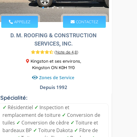
APPELEZ
CONTACTEZ
D. M. ROOFING & CONSTRUCTION
SERVICES, INC.
(
Note de 4,8
)
Kingston et ses environs,
Kingston ON K0H 1Y0
Zones de Service
Depuis 1992
Spécialité:
✓
Résidentiel
✓
Inspection et
remplacement de toiture
✓
Conversion de
tuiles
✓
Conversion de cèdre
✓
Toiture et
bardeaux BP
✓
Toiture Dakota
✓
Fibre de