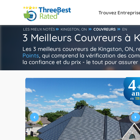
Trouvez Entrepris
LES MIEUX NOTÉS
KINGSTON, ON
COUVREURS
EN
3 Meilleurs Couvreurs à 
Les 3 meilleurs couvreurs de Kingston, ON, 
Points
, qui comprend la vérification des com
la confiance et du prix - le tout pour assurer 
4
an
en
TB