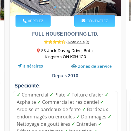
APPELEZ
CONTACTEZ
FULL HOUSE ROOFING LTD.
(
Note de 4,9
)
88 Jack Davey Drive, Bath,
Kingston ON K0H 1G0
Itinéraires
Zones de Service
Depuis 2010
Spécialité:
✓
Commercial
✓
Plate
✓
Toiture d’acier
✓
Asphalte
✓
Commercial et résidentiel
✓
Ardoise et bardeaux de fente
✓
Bardeaux
endommagés ou enroulés
✓
Dommages
✓
Nettoyage de gouttières
✓
Entretien
✓