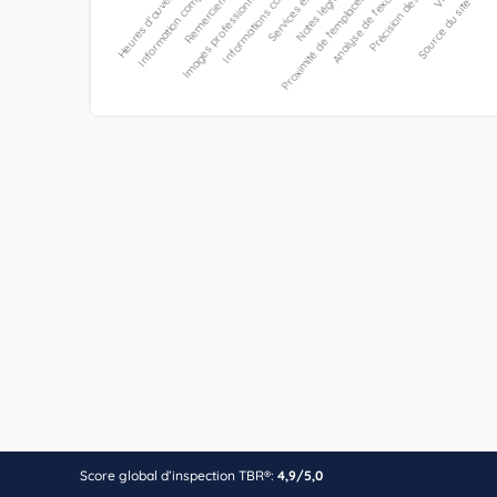
Score global d’inspection TBR®:
4,9/5,0