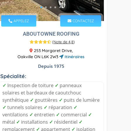
APPELEZ
CONTACTEZ
ABOUTOWNE ROOFING
(
Note de 4,8
)
253 Margaret Drive,
Oakville ON L6K 2W3
Itinéraires
Depuis 1975
Spécialité:
✓
Inspection de toiture
✓
panneaux
solaires et bardeaux de caoutchouc
synthétique
✓
gouttières
✓
puits de lumière
✓
tunnels solaires
✓
réparation
✓
ventilations
✓
entretien
✓
commercial
✓
métal
✓
installations
✓
résidentiel
✓
remplacement
✓
appartement
✓
isolation