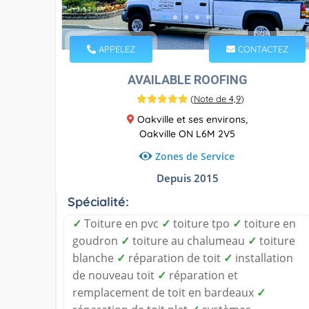
APPELEZ
CONTACTEZ
AVAILABLE ROOFING
(
Note de 4,9
)
Oakville et ses environs,
Oakville ON L6M 2V5
Zones de Service
Depuis 2015
Spécialité:
✓
Toiture en pvc
✓
toiture tpo
✓
toiture en
goudron
✓
toiture au chalumeau
✓
toiture
blanche
✓
réparation de toit
✓
installation
de nouveau toit
✓
réparation et
remplacement de toit en bardeaux
✓