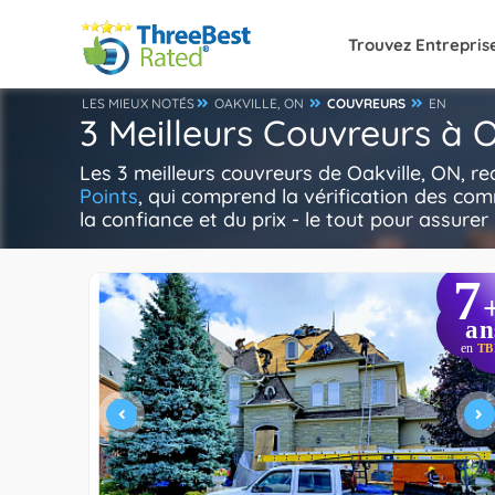
Trouvez Entrepris
LES MIEUX NOTÉS
OAKVILLE, ON
COUVREURS
EN
3 Meilleurs Couvreurs à O
Les 3 meilleurs couvreurs de Oakville, ON, 
Points
, qui comprend la vérification des com
la confiance et du prix - le tout pour assurer 
7
an
en
TB