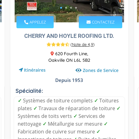
APPELEZ
CONTACTEZ
CHERRY AND HOYLE ROOFING LTD.
(
Note de 4,9
)
620 Fourth Line,
Oakville ON L6L 5B2
Itinéraires
Zones de Service
Depuis 1953
Spécialité:
✓
Systèmes de toiture complets
✓
Toitures
plates
✓
Travaux de réparation de toiture
✓
Systèmes de toits verts
✓
Services de
nettoyage
✓
Métallurgie sur mesure
✓
Fabrication de cuivre sur mesure
✓