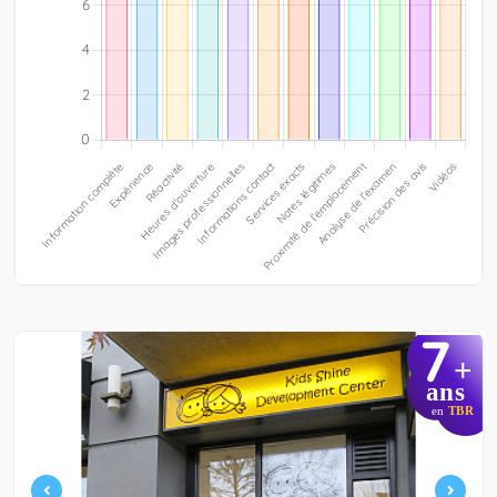
7
+
ans
en
TBR