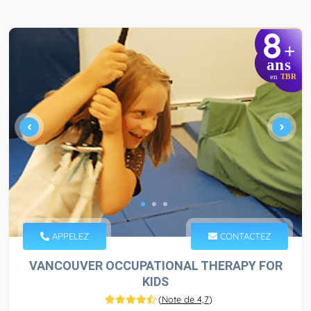
8
+
ans
en
TBR
APPELEZ
CONTACTEZ
VANCOUVER OCCUPATIONAL THERAPY FOR
KIDS
(
Note de 4,7
)