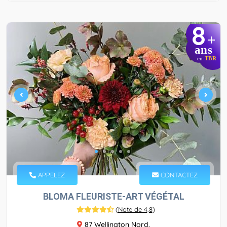
8
+
ans
en
TBR
APPELEZ
CONTACTEZ
BLOMA FLEURISTE-ART VÉGÉTAL
(
Note de 4,8
)
87 Wellington Nord,