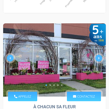
5
+
ans
en
TBR
APPELEZ
CONTACTEZ
À CHACUN SA FLEUR