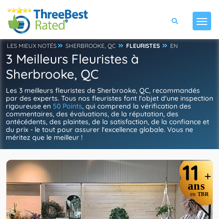
LES MIEUX NOTÉS
SHERBROOKE, QC
FLEURISTES
EN
3 Meilleurs Fleuristes à
Sherbrooke, QC
Les 3 meilleurs fleuristes de Sherbrooke, QC, recommandés
par des experts. Tous nos fleuristes font l'objet d'une inspection
rigoureuse en
50 Points
, qui comprend la vérification des
commentaires, des évaluations, de la réputation, des
antécédents, des plaintes, de la satisfaction, de la confiance et
du prix - le tout pour assurer l'excellence globale. Vous ne
méritez que le meilleur !
11
+
ans
en
TBR