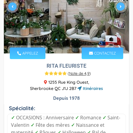
APPELEZ
CONTACTEZ
RITA FLEURISTE
(
Note de 4,9
)
1255 Rue King Ouest,
Sherbrooke QC J1J 2B7
Itinéraires
Depuis 1978
Spécialité:
✓
OCCASIONS : Anniversaire
✓
Romance
✓
Saint-
Valentin
✓
Fête des mères
✓
Naissance et
maternité
✓
Pâques
✓
Halloween
✓
Bal de