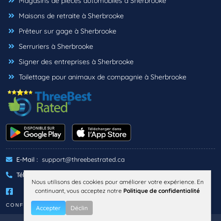
Magasins de pièces automobiles à Sherbrooke
Maisons de retraite à Sherbrooke
Prêteur sur gage à Sherbrooke
Serruriers à Sherbrooke
Signer des entreprises à Sherbrooke
Toilettage pour animaux de compagnie à Sherbrooke
E-Mail :
support@threebestrated.ca
Téléphone :
+1 (833)-488-6888
Nous utilisons des cookies pour améliorer votre expérience. En
continuant, vous acceptez notre
Politique de confidentialité
CONFIDENTIALITÉ
TERMES
Accepter
Déclin