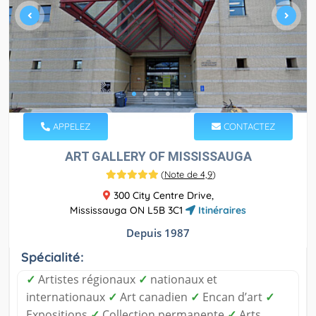
APPELEZ
CONTACTEZ
ART GALLERY OF MISSISSAUGA
(
Note de 4,9
)
300 City Centre Drive,
Mississauga ON L5B 3C1
Itinéraires
Depuis 1987
Spécialité:
✓
Artistes régionaux
✓
nationaux et
internationaux
✓
Art canadien
✓
Encan d’art
✓
Expositions
✓
Collection permanente
✓
Arts