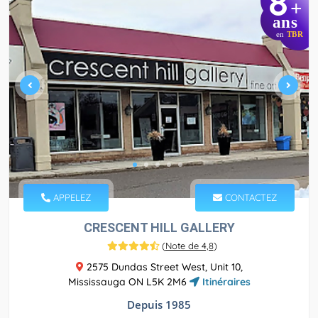
8
+
ans
en
TBR
APPELEZ
CONTACTEZ
CRESCENT HILL GALLERY
(
Note de 4,8
)
2575 Dundas Street West, Unit 10,
Mississauga ON L5K 2M6
Itinéraires
Depuis 1985