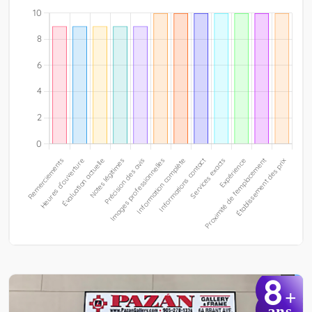
8
+
ans