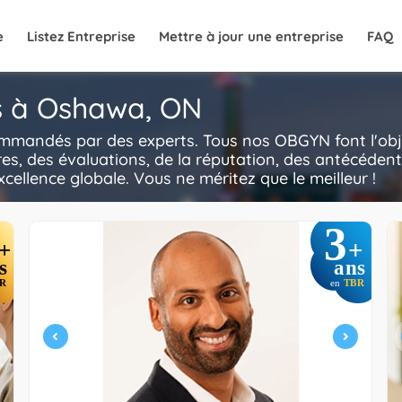
e
Listez Entreprise
Mettre à jour une entreprise
FAQ
s à Oshawa, ON
mandés par des experts. Tous nos OBGYN font l'obje
, des évaluations, de la réputation, des antécédents,
excellence globale. Vous ne méritez que le meilleur !
3
+
+
s
ans
R
en
TBR