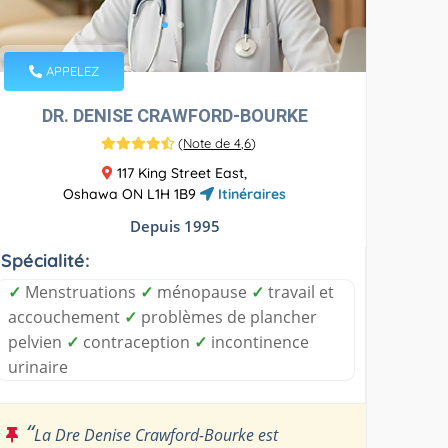
APPELEZ
DR. DENISE CRAWFORD-BOURKE
(
Note de 4,6
)
117 King Street East,
Oshawa ON L1H 1B9
Itinéraires
Depuis 1995
Spécialité:
✓
Menstruations
✓
ménopause
✓
travail et
accouchement
✓
problèmes de plancher
pelvien
✓
contraception
✓
incontinence
urinaire
“
La Dre Denise Crawford-Bourke est