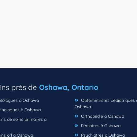
ins près de
Oshawa, Ontario
tologues à Oshawa
Optométristes pédiatriques 
Oshawa
inologues à Oshawa
Orthopédie à Oshawa
ns de soins primaires à
Pédiatres à Oshawa
ns orl à Oshawa
Psychiatres à Oshawa