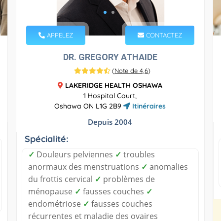
APPELEZ
CONTACTEZ
DR. GREGORY ATHAIDE
(
Note de 4,6
)
LAKERIDGE HEALTH OSHAWA
1 Hospital Court,
Oshawa ON L1G 2B9
Itinéraires
Depuis 2004
Spécialité:
✓
Douleurs pelviennes
✓
troubles
anormaux des menstruations
✓
anomalies
du frottis cervical
✓
problèmes de
ménopause
✓
fausses couches
✓
endométriose
✓
fausses couches
récurrentes et maladie des ovaires