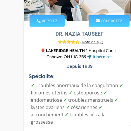
APPELEZ
CONTACTEZ
DR. NAZIA TAUSEEF
(
Note de 4,7
)
LAKERIDGE HEALTH
1 Hospital Court,
Oshawa ON L1G 2B9
Itinéraires
Depuis 1989
Spécialité:
✓
Troubles anormaux de la coagulation
✓
fibromes utérins
✓
ostéoporose
✓
endométriose
✓
troubles menstruels
✓
kystes ovariens
✓
césariennes
✓
accouchement
✓
troubles liés à la
grossesse