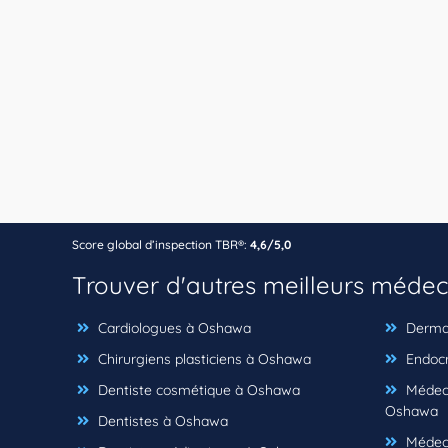
Score global d’inspection TBR®:
4,6/5,0
Trouver d'autres meilleurs médec
Cardiologues à Oshawa
Derma
Chirurgiens plasticiens à Oshawa
Endocr
Dentiste cosmétique à Oshawa
Médeci
Oshawa
Dentistes à Oshawa
Médeci