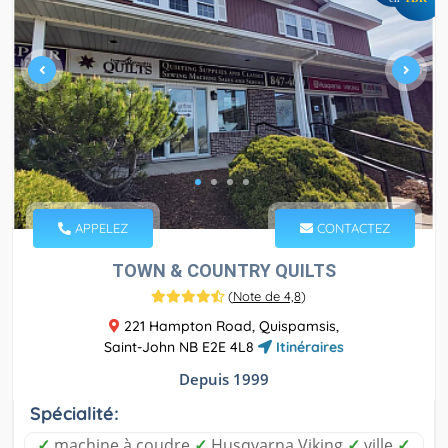
APPELEZ
CONTACTEZ
TOWN & COUNTRY QUILTS
(
Note de 4,8
)
221 Hampton Road, Quispamsis,
Saint-John NB E2E 4L8
Itinéraires
Depuis 1999
Spécialité:
✓
machine à coudre
✓
Husqvarna Viking
✓
ville
✓