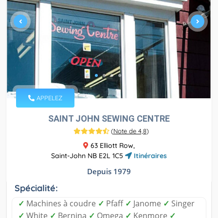
APPELEZ
SAINT JOHN SEWING CENTRE
(
Note de 4,8
)
63 Elliott Row,
Saint-John NB E2L 1C5
Itinéraires
Depuis 1979
Spécialité:
✓
Machines à coudre
✓
Pfaff
✓
Janome
✓
Singer
✓
White
✓
Bernina
✓
Omega
✓
Kenmore
✓