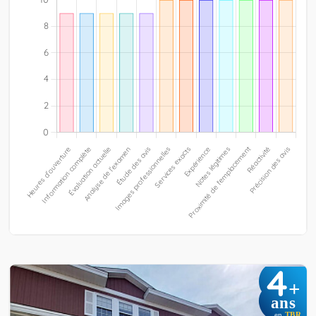
4
+
ans
en
TBR