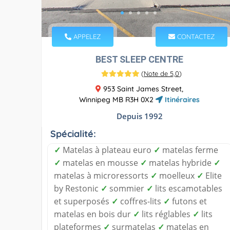
APPELEZ
CONTACTEZ
BEST SLEEP CENTRE
(
Note de 5,0
)
953 Saint James Street,
Winnipeg MB R3H 0X2
Itinéraires
Depuis 1992
Spécialité:
✓
Matelas à plateau euro
✓
matelas ferme
✓
matelas en mousse
✓
matelas hybride
✓
matelas à microressorts
✓
moelleux
✓
Elite
by Restonic
✓
sommier
✓
lits escamotables
et superposés
✓
coffres-lits
✓
futons et
matelas en bois dur
✓
lits réglables
✓
lits
plateformes
✓
surmatelas
✓
matelas en