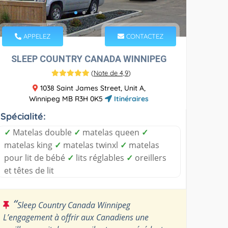
APPELEZ
CONTACTEZ
SLEEP COUNTRY CANADA WINNIPEG
(
Note de 4,9
)
1038 Saint James Street, Unit A,
Winnipeg MB R3H 0K5
Itinéraires
Spécialité:
✓
Matelas double
✓
matelas queen
✓
matelas king
✓
matelas twinxl
✓
matelas
pour lit de bébé
✓
lits réglables
✓
oreillers
et têtes de lit
“
Sleep Country Canada Winnipeg
L’engagement à offrir aux Canadiens une