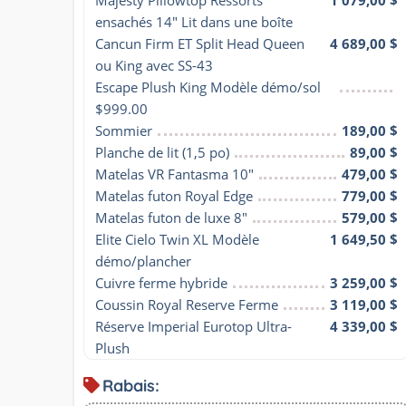
ensachés 14" Lit dans une boîte
Cancun Firm ET Split Head Queen 
4 689,00 $
ou King avec SS-43
Escape Plush King Modèle démo/sol 
$999.00
Sommier
189,00 $
Planche de lit (1,5 po)
89,00 $
Matelas VR Fantasma 10"
479,00 $
Matelas futon Royal Edge
779,00 $
Matelas futon de luxe 8"
579,00 $
Elite Cielo Twin XL Modèle 
1 649,50 $
démo/plancher
Cuivre ferme hybride
3 259,00 $
Coussin Royal Reserve Ferme
3 119,00 $
Réserve Imperial Eurotop Ultra-
4 339,00 $
Plush
Rabais: