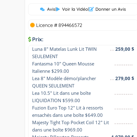
Avis
|
Voir la Vidéo
|
Donner un Avis
Licence # 894466572
Prix:
Luna 8" Matelas Lunk Lit TWIN 
259,00 $
SEULEMENT
Fantasma 10" Queen Mousse 
Italienne $299.00
Lea 8" Modèle démo/plancher 
279,00 $
QUEEN SEULEMENT
Lea 10.5" Lit dans une boîte 
LIQUIDATION $599.00
Fuzion Euro Top 12" Lit à ressorts 
ensachés dans une boîte $649.00
Majesty Tight Top Pocket Coil 12" Lit 
dans une boîte $969.00
Majesty Pillowtop Ressorts 
1 079,00 $