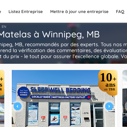
e
Listez Entreprise
Mettre à jour une entreprise
FAQ
EN
 Matelas à Winnipeg, MB
nipeg, MB, recommandés par des experts. Tous nos ma
rend la vérification des commentaires, des évaluatio
t du prix - le tout pour assurer l'excellence globale. V
10
+
+
s
ans
R
en
TBR