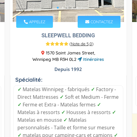
APPELEZ
CONTACTEZ
SLEEPWELL BEDDING
(
Note de 5,0
)
1570 Saint James Street,
Winnipeg MB R3H 0L2
Itinéraires
Depuis 1992
Spécialité:
✓
Matelas Winnipeg - fabriqués
✓
Factory -
Direct Mattresses
✓
Soft et Medium - Ferme
✓
Ferme et Extra - Matelas fermes
✓
Matelas à ressorts
✓
Housses à ressorts
✓
Matelas en mousse
✓
Matelas
personnalisés - Taille et forme sur mesure
✓
matelas pour camping-cars et camions
✓