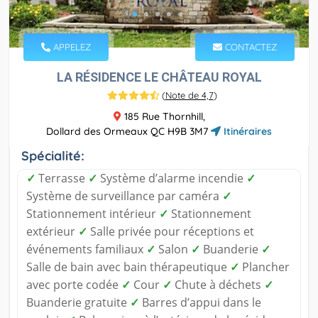
APPELEZ
CONTACTEZ
LA RÉSIDENCE LE CHÂTEAU ROYAL
(
Note de 4,7
)
185 Rue Thornhill,
Dollard des Ormeaux QC H9B 3M7
Itinéraires
Spécialité:
✓
Terrasse
✓
Système d’alarme incendie
✓
Système de surveillance par caméra
✓
Stationnement intérieur
✓
Stationnement
extérieur
✓
Salle privée pour réceptions et
événements familiaux
✓
Salon
✓
Buanderie
✓
Salle de bain avec bain thérapeutique
✓
Plancher
avec porte codée
✓
Cour
✓
Chute à déchets
✓
Buanderie gratuite
✓
Barres d’appui dans le