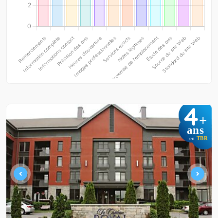
4
+
ans
en
TBR