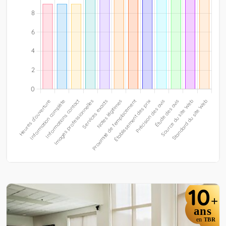
10
+
ans
en
TBR