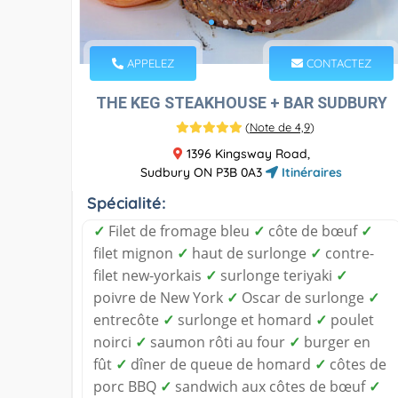
APPELEZ
CONTACTEZ
THE KEG STEAKHOUSE + BAR SUDBURY
(
Note de 4,9
)
1396 Kingsway Road,
Sudbury ON P3B 0A3
Itinéraires
Spécialité:
✓
Filet de fromage bleu
✓
côte de bœuf
✓
filet mignon
✓
haut de surlonge
✓
contre-
filet new-yorkais
✓
surlonge teriyaki
✓
poivre de New York
✓
Oscar de surlonge
✓
entrecôte
✓
surlonge et homard
✓
poulet
noirci
✓
saumon rôti au four
✓
burger en
fût
✓
dîner de queue de homard
✓
côtes de
porc BBQ
✓
sandwich aux côtes de bœuf
✓