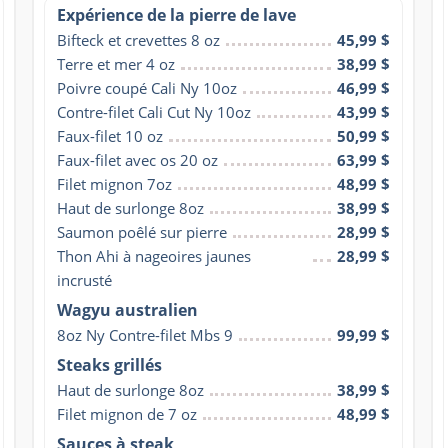
Expérience de la pierre de lave
Bifteck et crevettes 8 oz
45,99 $
Terre et mer 4 oz
38,99 $
Poivre coupé Cali Ny 10oz
46,99 $
Contre-filet Cali Cut Ny 10oz
43,99 $
Faux-filet 10 oz
50,99 $
Faux-filet avec os 20 oz
63,99 $
Filet mignon 7oz
48,99 $
Haut de surlonge 8oz
38,99 $
Saumon poêlé sur pierre
28,99 $
Thon Ahi à nageoires jaunes 
28,99 $
incrusté
Wagyu australien
8oz Ny Contre-filet Mbs 9
99,99 $
Steaks grillés
Haut de surlonge 8oz
38,99 $
Filet mignon de 7 oz
48,99 $
Sauces à steak