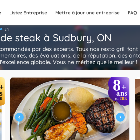
e
Listez Entreprise
Mettre à jour une entreprise
FAQ
EN
 de steak à Sudbury, ON
ecommandés par des experts. Tous nos resto grill font
mentaires, des évaluations, de la réputation, des anté
l'excellence globale. Vous ne méritez que le meilleur !
8
+
+
s
ans
R
en
TBR