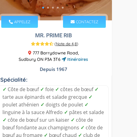
APPELEZ
CONTACTEZ
MR. PRIME RIB
(
Note de 4,8
)
777 Barrydowne Road,
Sudbury ON P3A 3T6
Itinéraires
Depuis 1967
Spécialité:
✓
Côte de bœuf
✓
foie
✓
côtes de bœuf
✓
tarte aux épinards et salade grecque
✓
poulet athénien
✓
doigts de poulet
✓
linguine à la sauce Alfredo
✓
pâtes et salade
✓
côte de bœuf sur un kaiser
✓
côte de
bœuf fondante aux champignons
✓
côte de
bœuf au fromage
✓
bœuf chaud
✓
club de