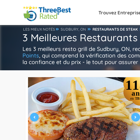
Trouvez Entrepris
LES MIEUX NOTÉS
SUDBURY, ON
RESTAURANTS DE STEAK
3 Meilleures Restaurants
Les 3 meilleurs resto grill de Sudbury, ON, r
Points
, qui comprend la vérification des com
la confiance et du prix - le tout pour assurer 
11
an
en
TB