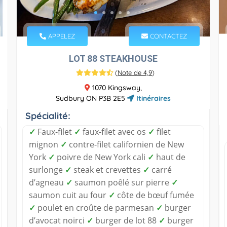
APPELEZ
CONTACTEZ
LOT 88 STEAKHOUSE
(
Note de 4,9
)
1070 Kingsway,
Sudbury ON P3B 2E5
Itinéraires
Spécialité:
✓
Faux-filet
✓
faux-filet avec os
✓
filet
mignon
✓
contre-filet californien de New
York
✓
poivre de New York cali
✓
haut de
surlonge
✓
steak et crevettes
✓
carré
d’agneau
✓
saumon poêlé sur pierre
✓
saumon cuit au four
✓
côte de bœuf fumée
✓
poulet en croûte de parmesan
✓
burger
d’avocat noirci
✓
burger de lot 88
✓
burger