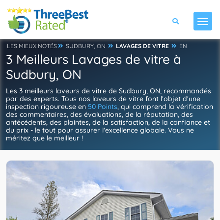
LES MIEUX NOTÉS
SUDBURY, ON
LAVAGES DE VITRE
EN
3 Meilleurs Lavages de vitre à
Sudbury, ON
Les 3 meilleurs laveurs de vitre de Sudbury, ON, recommandés
par des experts. Tous nos laveurs de vitre font l'objet d'une
inspection rigoureuse en
50 Points
, qui comprend la vérification
des commentaires, des évaluations, de la réputation, des
antécédents, des plaintes, de la satisfaction, de la confiance et
du prix - le tout pour assurer l'excellence globale. Vous ne
méritez que le meilleur !