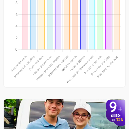
9
+
ans
en
TBR