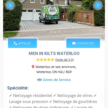
APPELEZ
CONTACTEZ
MEN IN KILTS WATERLOO
(
Note de 5,0
)
Waterloo et ses environs,
Waterloo ON N2J 3G9
Zones de Service
Spécialité:
✓
Nettoyage résidentiel
✓
Nettoyage de vitres
✓
Lavage sous pression
✓
Nettoyage de gouttières
✓
Nettoyage de vitres intérieures
✓
Lavage de