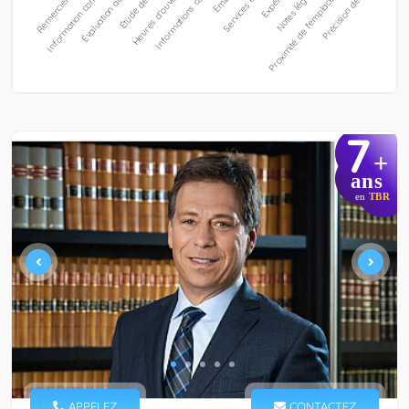
7
+
ans
en
TBR
APPELEZ
CONTACTEZ