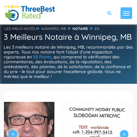
LES MIEUX NOTÉS
WINNIPEG, MB
NOTAIRE
EN
3 Meilleurs Notaire à Winnipeg, MB
Les 3 meilleurs notaire de Winnipeg, MB, recommandés par des
experts. Tous nos notaire font l'objet d'une inspection
rigoureuse en
50 Points
, qui comprend la vérification des
commentaires, des évaluations, de la réputation, des
antécédents, des plaintes, de la satisfaction, de la confiance et
du prix - le tout pour assurer l'excellence globale. Vous ne
méritez que le meilleur !