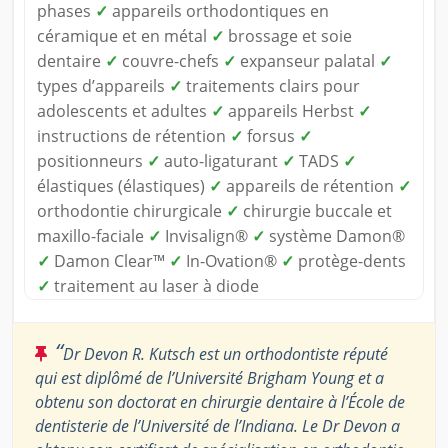
phases
✓
appareils orthodontiques en
céramique et en métal
✓
brossage et soie
dentaire
✓
couvre-chefs
✓
expanseur palatal
✓
types d’appareils
✓
traitements clairs pour
adolescents et adultes
✓
appareils Herbst
✓
instructions de rétention
✓
forsus
✓
positionneurs
✓
auto-ligaturant
✓
TADS
✓
élastiques (élastiques)
✓
appareils de rétention
✓
orthodontie chirurgicale
✓
chirurgie buccale et
maxillo-faciale
✓
Invisalign®
✓
système Damon®
✓
Damon Clear™
✓
In-Ovation®
✓
protège-dents
✓
traitement au laser à diode
“
Dr Devon R. Kutsch est un orthodontiste réputé
qui est diplômé de l’Université Brigham Young et a
obtenu son doctorat en chirurgie dentaire à l’École de
dentisterie de l’Université de l’Indiana. Le Dr Devon a