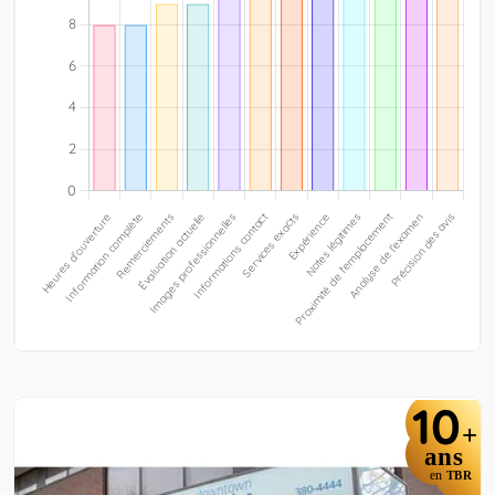
10
+
ans
en
TBR