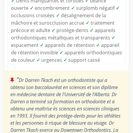
✓
Dents manquantes et tordues
✓
béance
ouverte
✓
encombrement
✓
surplomb négatif
✓
occlusions croisées
✓
désalignement de la
mâchoire et surocclusion accrue
✓
traitement
précoce et adulte
✓
protège-dents
✓
appareils
orthodontiques métalliques et transparents
✓
espacement
✓
appareils de rétention
✓
appareil
de rétention invisible
✓
appareils orthodontiques
de couleur
✓
urgences
✓
support cassé
“
Dr Darren Tkach est un orthodontiste qui a
obtenu son baccalauréat en sciences et son diplôme
en médecine dentaire de l’Université de l’Alberta. Dr
Darren a terminé sa formation en orthodontie et a
obtenu une maîtrise ès sciences en sciences cliniques
en 1993. Il fournit des protège-dents pour les athlètes
et les personnes à risque de blessure au visage. Dr
Darren Tkach exerce au Downtown Orthodontics. La