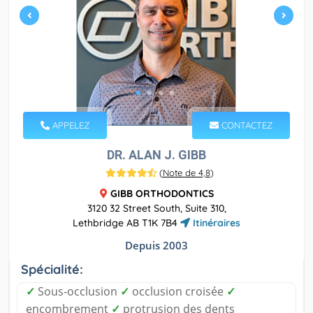
APPELEZ
CONTACTEZ
DR. ALAN J. GIBB
(
Note de 4,8
)
GIBB ORTHODONTICS
3120 32 Street South, Suite 310,
Lethbridge AB T1K 7B4
Itinéraires
Depuis 2003
Spécialité:
✓
Sous-occlusion
✓
occlusion croisée
✓
encombrement
✓
protrusion des dents