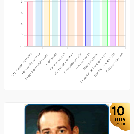
10
+
ans
en
TBR