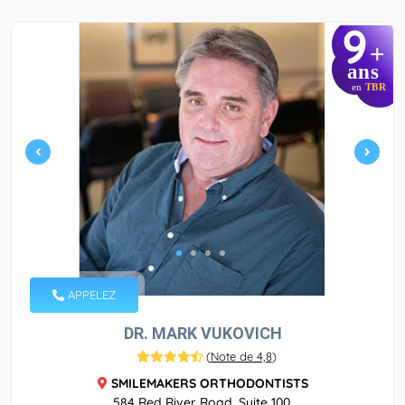
9
+
ans
en
TBR
APPELEZ
DR. MARK VUKOVICH
(
Note de 4,8
)
SMILEMAKERS ORTHODONTISTS
584 Red River Road, Suite 100,