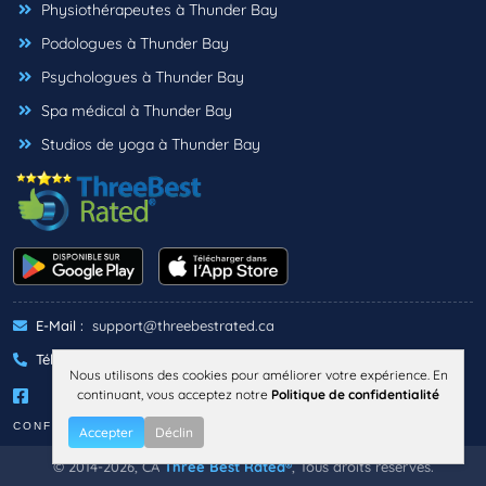
Physiothérapeutes à Thunder Bay
Podologues à Thunder Bay
Psychologues à Thunder Bay
Spa médical à Thunder Bay
Studios de yoga à Thunder Bay
E-Mail :
support@threebestrated.ca
Téléphone :
+1 (833)-488-6888
Nous utilisons des cookies pour améliorer votre expérience. En
continuant, vous acceptez notre
Politique de confidentialité
CONFIDENTIALITÉ
TERMES
Accepter
Déclin
© 2014-2026, CA
Three Best Rated®
, Tous droits réservés.