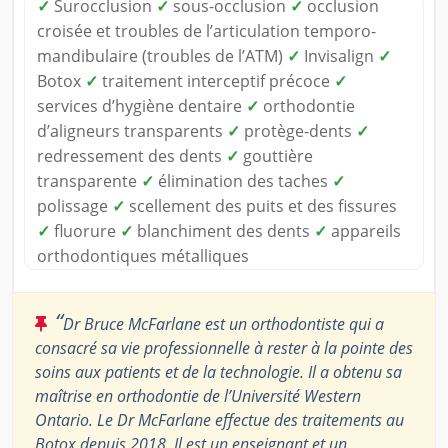
✓
Surocclusion
✓
sous-occlusion
✓
occlusion
croisée et troubles de l’articulation temporo-
mandibulaire (troubles de l’ATM)
✓
Invisalign
✓
Botox
✓
traitement interceptif précoce
✓
services d’hygiène dentaire
✓
orthodontie
d’aligneurs transparents
✓
protège-dents
✓
redressement des dents
✓
gouttière
transparente
✓
élimination des taches
✓
polissage
✓
scellement des puits et des fissures
✓
fluorure
✓
blanchiment des dents
✓
appareils
orthodontiques métalliques
“
Dr Bruce McFarlane est un orthodontiste qui a
consacré sa vie professionnelle à rester à la pointe des
soins aux patients et de la technologie. Il a obtenu sa
maîtrise en orthodontie de l’Université Western
Ontario. Le Dr McFarlane effectue des traitements au
Botox depuis 2018. Il est un enseignant et un