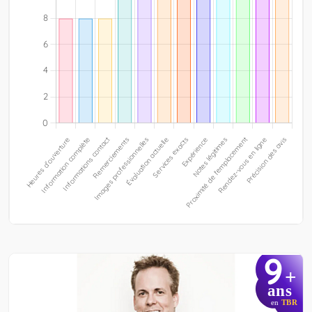
9
+
ans
en
TBR