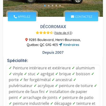
APPELEZ
CONTACTEZ
DÉCOROMAX
(
Note de 4,5
)
9285 Boulevard, Henri-Bourassa,
Québec QC G1G 4E5
Itinéraires
Depuis 2007
Spécialité:
✓
Peinture intérieure et extérieure
✓
aluminium
✓
vinyle
✓
stuc
✓
agrégat
✓
brique
✓
boisson
✓
porte
✓
fer forgé/métal
✓
ancestral
✓
pulvérisateur
✓
acrylique
✓
peinture de toiture
✓
peinture de faux fini
✓
installation de papier
peint
✓
arrachage de joints
✓
peinture de patio
✓
peinture industrielle
✓
décapage
✓
teinture et