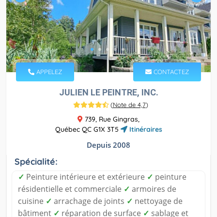
APPELEZ
CONTACTEZ
JULIEN LE PEINTRE, INC.
(
Note de 4,7
)
739, Rue Gingras,
Québec QC G1X 3T5
Itinéraires
Depuis 2008
Spécialité:
✓
Peinture intérieure et extérieure
✓
peinture
résidentielle et commerciale
✓
armoires de
cuisine
✓
arrachage de joints
✓
nettoyage de
bâtiment
✓
réparation de surface
✓
sablage et