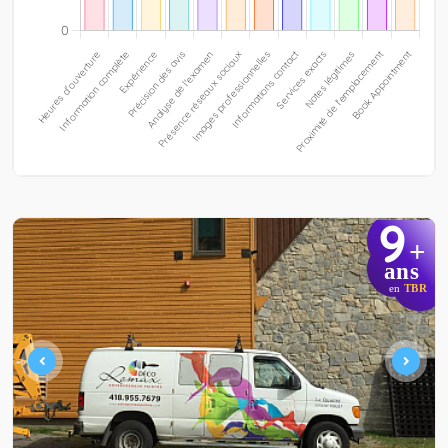
9
+
ans
en
TBR