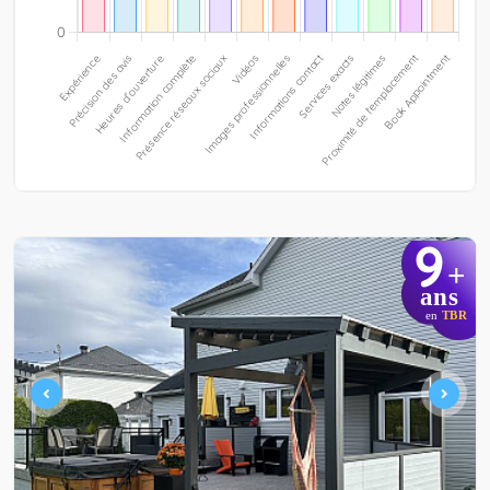
9
+
ans
en
TBR