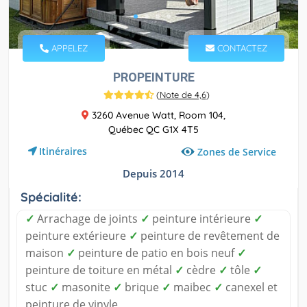
APPELEZ
CONTACTEZ
PROPEINTURE
(
Note de 4,6
)
3260 Avenue Watt, Room 104,
Québec QC G1X 4T5
Itinéraires
Zones de Service
Depuis 2014
Spécialité:
✓
Arrachage de joints
✓
peinture intérieure
✓
peinture extérieure
✓
peinture de revêtement de
maison
✓
peinture de patio en bois neuf
✓
peinture de toiture en métal
✓
cèdre
✓
tôle
✓
stuc
✓
masonite
✓
brique
✓
maibec
✓
canexel et
peinture de vinyle