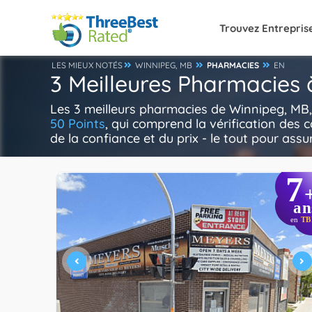
Trouvez Entrepris
LES MIEUX NOTÉS
WINNIPEG, MB
PHARMACIES
EN
3 Meilleures Pharmacies
Les 3 meilleurs pharmacies de Winnipeg, MB,
50 Points
, qui comprend la vérification des 
de la confiance et du prix - le tout pour assu
7
an
en
TB