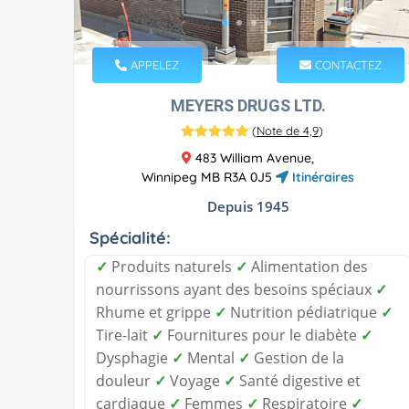
APPELEZ
CONTACTEZ
MEYERS DRUGS LTD.
(
Note de 4,9
)
483 William Avenue,
Winnipeg MB R3A 0J5
Itinéraires
Depuis 1945
Spécialité:
✓
Produits naturels
✓
Alimentation des
nourrissons ayant des besoins spéciaux
✓
Rhume et grippe
✓
Nutrition pédiatrique
✓
Tire-lait
✓
Fournitures pour le diabète
✓
Dysphagie
✓
Mental
✓
Gestion de la
douleur
✓
Voyage
✓
Santé digestive et
cardiaque
✓
Femmes
✓
Respiratoire
✓