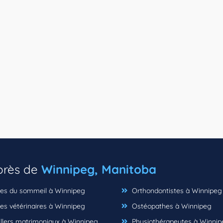
 près de
Winnipeg, Manitoba
ues du sommeil à Winnipeg
Orthondontistes à Winnipeg
es vétérinaires à Winnipeg
Ostéopathes à Winnipeg
llers matrimoniaux à Winnipeg
Physiothérapeutes à Winnip