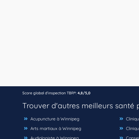
Score global d’inspection TBR®:
4,8/5,0
Trouver d'autres meilleurs santé
Acupuncture à Winnipeg
Cliniq
Arts martiaux à Winnipeg
Cliniqu
Audiologiste à Winnipeg
Consei