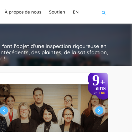
À propos de nous
Soutien
EN
ont l'objet d'une inspection rigoureuse en
ntécédents, des plaintes, de la satisfaction,
r !
9
+
ans
en
TBR