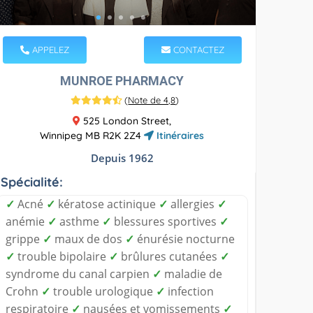
APPELEZ
CONTACTEZ
MUNROE PHARMACY
(
Note de 4,8
)
525 London Street,
Winnipeg MB R2K 2Z4
Itinéraires
Depuis 1962
Spécialité:
✓
Acné
✓
kératose actinique
✓
allergies
✓
anémie
✓
asthme
✓
blessures sportives
✓
grippe
✓
maux de dos
✓
énurésie nocturne
✓
trouble bipolaire
✓
brûlures cutanées
✓
syndrome du canal carpien
✓
maladie de
Crohn
✓
trouble urologique
✓
infection
respiratoire
✓
nausées et vomissements
✓