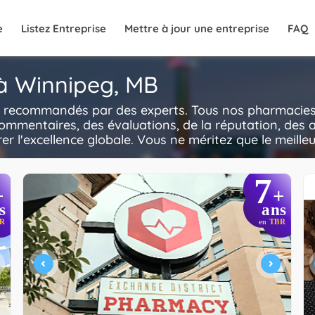
e
Listez Entreprise
Mettre à jour une entreprise
FAQ
 à Winnipeg, MB
 recommandés par des experts. Tous nos pharmacies f
commentaires, des évaluations, de la réputation, des a
rer l'excellence globale. Vous ne méritez que le meilleu
7
+
+
s
ans
R
en
TBR