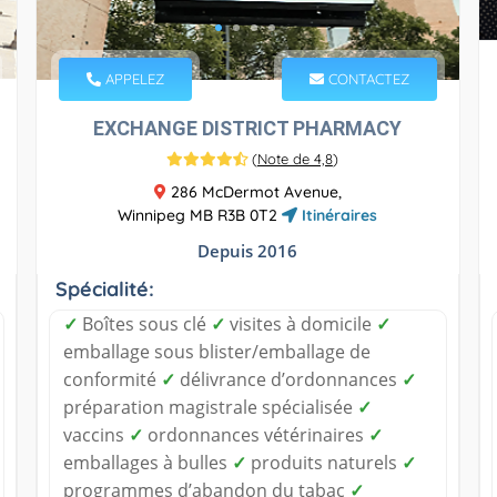
APPELEZ
CONTACTEZ
EXCHANGE DISTRICT PHARMACY
(
Note de 4,8
)
286 McDermot Avenue,
Winnipeg MB R3B 0T2
Itinéraires
Depuis 2016
Spécialité:
✓
Boîtes sous clé
✓
visites à domicile
✓
emballage sous blister/emballage de
conformité
✓
délivrance d’ordonnances
✓
préparation magistrale spécialisée
✓
vaccins
✓
ordonnances vétérinaires
✓
emballages à bulles
✓
produits naturels
✓
programmes d’abandon du tabac
✓