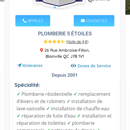
APPELEZ
CONTACTEZ
PLOMBERIE 5 ÉTOILES
(
Note de 4,8
)
26 Rue Ambroise-Filion,
Blainville QC J7B 1V1
Itinéraires
Zones de Service
Depuis 2001
Spécialité:
✓
Plomberie résidentielle
✓
remplacement
d’éviers et de robinets
✓
installation de
lave-vaisselle
✓
installation de chauffe-eau
✓
réparation de fuite d’eau
✓
installation et
réparation de toilettes
✓
plomberie