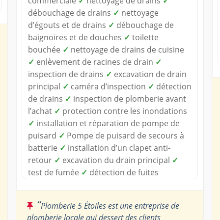
commerciale
✓
nettoyage de drains
✓
débouchage de drains
✓
nettoyage
d’égouts et de drains
✓
débouchage de
baignoires et de douches
✓
toilette
bouchée
✓
nettoyage de drains de cuisine
✓
enlèvement de racines de drain
✓
inspection de drains
✓
excavation de drain
principal
✓
caméra d’inspection
✓
détection
de drains
✓
inspection de plomberie avant
l’achat
✓
protection contre les inondations
✓
installation et réparation de pompe de
puisard
✓
Pompe de puisard de secours à
batterie
✓
installation d’un clapet anti-
retour
✓
excavation du drain principal
✓
test de fumée
✓
détection de fuites
“
Plomberie 5 Étoiles est une entreprise de
plomberie locale qui dessert des clients