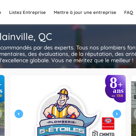
e
Listez Entreprise
Mettre à jour une entreprise
FAQ
ainville, QC
 recommandés par des experts. Tous nos plombiers font
mentaires, des évaluations, de la réputation, des anté
l'excellence globale. Vous ne méritez que le meilleur !
8
+
+
s
ans
R
en
TBR