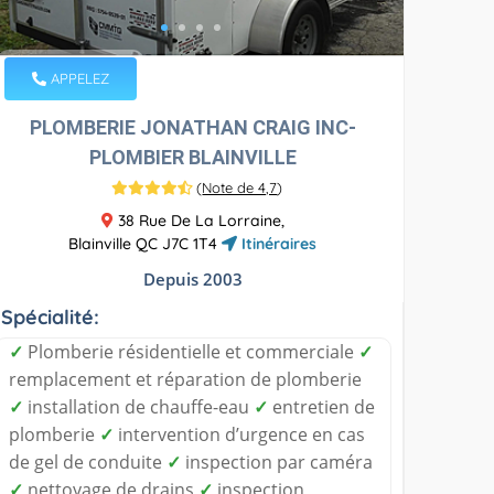
APPELEZ
PLOMBERIE JONATHAN CRAIG INC-
PLOMBIER BLAINVILLE
(
Note de 4,7
)
38 Rue De La Lorraine,
Blainville QC J7C 1T4
Itinéraires
Depuis 2003
Spécialité:
✓
Plomberie résidentielle et commerciale
✓
remplacement et réparation de plomberie
✓
installation de chauffe-eau
✓
entretien de
plomberie
✓
intervention d’urgence en cas
de gel de conduite
✓
inspection par caméra
✓
nettoyage de drains
✓
inspection