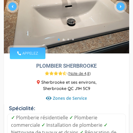
APPELEZ
PLOMBIER SHERBROOKE
(
Note de 4,8
)
Sherbrooke et ses environs,
Sherbrooke QC J1H 5C9
Zones de Service
Spécialité:
✓
Plomberie résidentielle
✓
Plomberie
commerciale
✓
Installation de plomberie
✓
Nettoyage de tuyaux et drains
✓
Réparation de