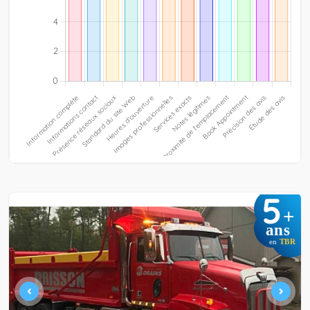
5
+
ans
en
TBR