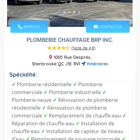
APPELEZ
CONTACTEZ
PLOMBERIE CHAUFFAGE BRP INC.
(
Note de 4,8
)
1005 Rue Després,
Sherbrooke QC J1E 3N1
Itinéraires
Spécialité:
✓
Plomberie résidentielle
✓
Plomberie
commerciale
✓
Plomberie industrielle
✓
Plomberie neuve
✓
Rénovation de plomberie
résidentielle
✓
Rénovation de plomberie
commerciale
✓
Remplacement de chauffe-eau
✓
Réparation de chauffe-eau
✓
Installation de
chauffe-eau
✓
Installation de capteur de niveau
d’eau
✓
Remplacement de soupape principale
✓