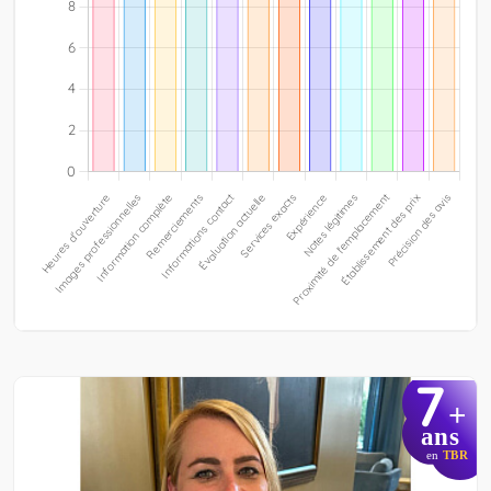
7
+
ans
en
TBR