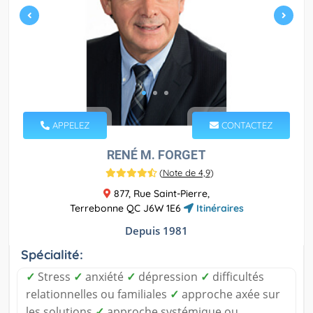
APPELEZ
CONTACTEZ
RENÉ M. FORGET
(
Note de 4,9
)
877, Rue Saint-Pierre,
Terrebonne QC J6W 1E6
Itinéraires
Depuis 1981
Spécialité:
✓
Stress
✓
anxiété
✓
dépression
✓
difficultés
relationnelles ou familiales
✓
approche axée sur
les solutions
✓
approche systémique ou