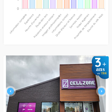
3
+
ans
en
TBR