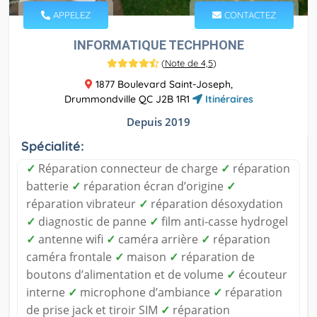
APPELEZ
CONTACTEZ
INFORMATIQUE TECHPHONE
(
Note de 4,5
)
1877 Boulevard Saint-Joseph,
Drummondville QC J2B 1R1
Itinéraires
Depuis 2019
Spécialité:
✓
Réparation connecteur de charge
✓
réparation
batterie
✓
réparation écran d’origine
✓
réparation vibrateur
✓
réparation désoxydation
✓
diagnostic de panne
✓
film anti-casse hydrogel
✓
antenne wifi
✓
caméra arrière
✓
réparation
caméra frontale
✓
maison
✓
réparation de
boutons d’alimentation et de volume
✓
écouteur
interne
✓
microphone d’ambiance
✓
réparation
de prise jack et tiroir SIM
✓
réparation