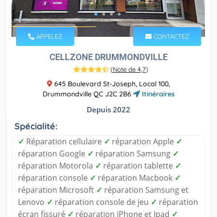
APPELEZ
CONTACTEZ
CELLZONE DRUMMONDVILLE
(
Note de 4,7
)
645 Boulevard St-Joseph, Local 100,
Drummondville QC J2C 2B6
Itinéraires
Depuis 2022
Spécialité:
✓
Réparation cellulaire
✓
réparation Apple
✓
réparation Google
✓
réparation Samsung
✓
réparation Motorola
✓
réparation tablette
✓
réparation console
✓
réparation Macbook
✓
réparation Microsoft
✓
réparation Samsung et
Lenovo
✓
réparation console de jeu
✓
réparation
écran fissuré
✓
réparation iPhone et Ipad
✓