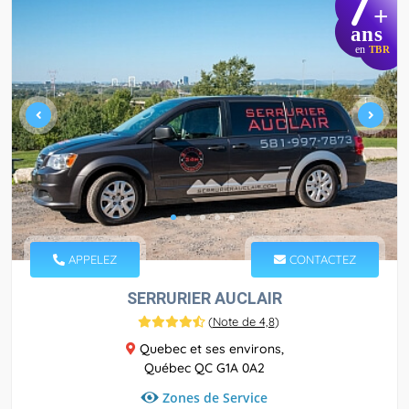
7
+
ans
en
TBR
APPELEZ
CONTACTEZ
SERRURIER AUCLAIR
(
Note de 4,8
)
Quebec et ses environs,
Québec QC G1A 0A2
Zones de Service