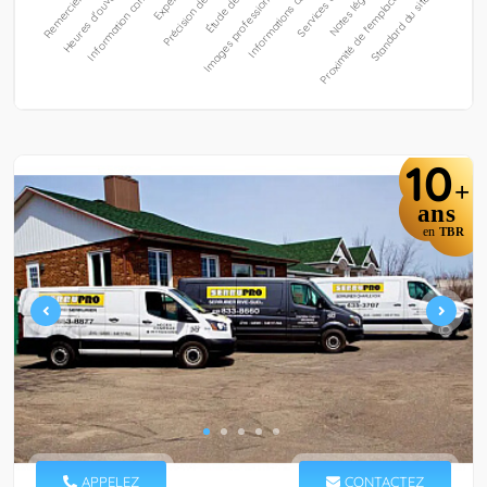
10
+
ans
en
TBR
APPELEZ
CONTACTEZ