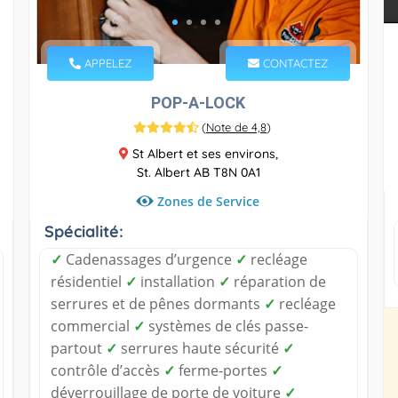
APPELEZ
CONTACTEZ
POP-A-LOCK
(
Note de 4,8
)
St Albert et ses environs,
St. Albert AB T8N 0A1
Zones de Service
Spécialité:
✓
Cadenassages d’urgence
✓
recléage
résidentiel
✓
installation
✓
réparation de
serrures et de pênes dormants
✓
recléage
commercial
✓
systèmes de clés passe-
partout
✓
serrures haute sécurité
✓
contrôle d’accès
✓
ferme-portes
✓
déverrouillage de porte de voiture
✓