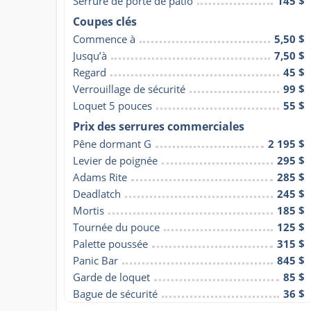
Serrure de porte de patio
145 $
Coupes clés
Commence à
5,50 $
Jusqu’à
7,50 $
Regard
45 $
Verrouillage de sécurité
99 $
Loquet 5 pouces
55 $
Prix des serrures commerciales
Pêne dormant G
2 195 $
Levier de poignée
295 $
Adams Rite
285 $
Deadlatch
245 $
Mortis
185 $
Tournée du pouce
125 $
Palette poussée
315 $
Panic Bar
845 $
Garde de loquet
85 $
Bague de sécurité
36 $