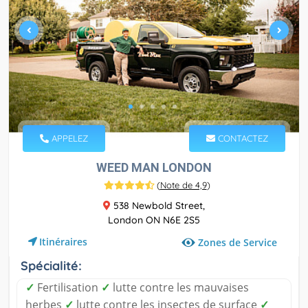
APPELEZ
CONTACTEZ
WEED MAN LONDON
(
Note de 4,9
)
538 Newbold Street,
London ON N6E 2S5
Itinéraires
Zones de Service
Spécialité:
✓
Fertilisation
✓
lutte contre les mauvaises
herbes
✓
lutte contre les insectes de surface
✓