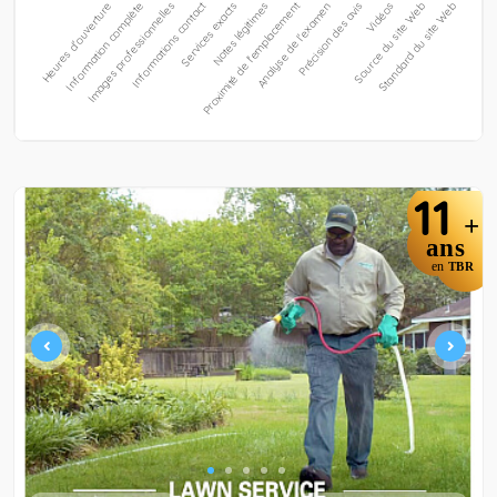
11
+
ans
en
TBR