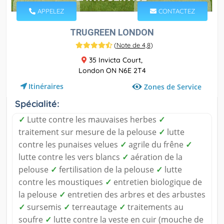
APPELEZ
CONTACTEZ
TRUGREEN LONDON
(
Note de 4,8
)
35 Invicta Court,
London ON N6E 2T4
Itinéraires
Zones de Service
Spécialité:
✓
Lutte contre les mauvaises herbes
✓
traitement sur mesure de la pelouse
✓
lutte
contre les punaises velues
✓
agrile du frêne
✓
lutte contre les vers blancs
✓
aération de la
pelouse
✓
fertilisation de la pelouse
✓
lutte
contre les moustiques
✓
entretien biologique de
la pelouse
✓
entretien des arbres et des arbustes
✓
sursemis
✓
terreautage
✓
traitements au
soufre
✓
lutte contre la veste en cuir (mouche de