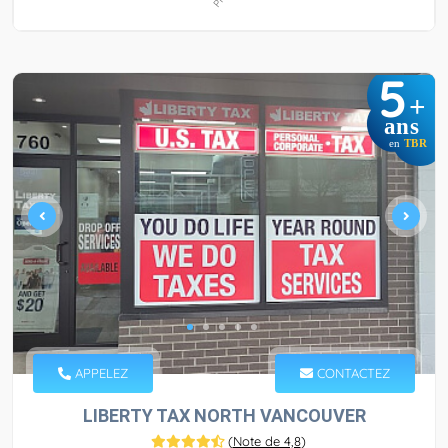
5
+
ans
en
TBR
APPELEZ
CONTACTEZ
LIBERTY TAX NORTH VANCOUVER
(
Note de 4,8
)