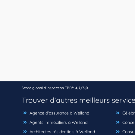
Score global d’inspection TBR®:
4,7/5,0
Trouver d'autres meilleurs servic
Agence d'assurance à Welland
Célébr
Agents immobiliers à Welland
Concep
Architectes résidentiels à Welland
Consul