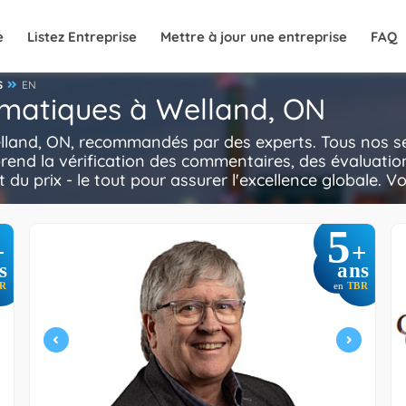
e
Listez Entreprise
Mettre à jour une entreprise
FAQ
S
EN
ormatiques à Welland, ON
elland, ON, recommandés par des experts. Tous nos ser
rend la vérification des commentaires, des évaluatio
t du prix - le tout pour assurer l'excellence globale. V
5
+
+
s
ans
R
en
TBR