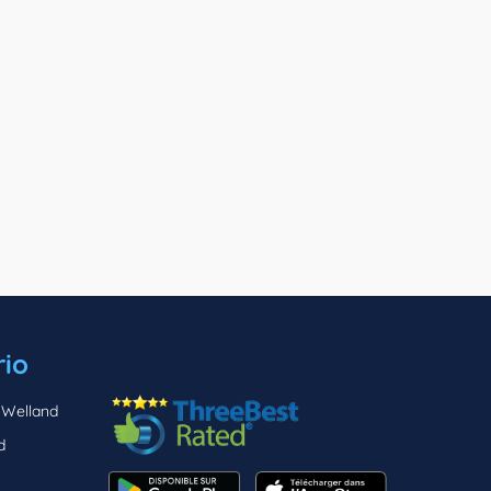
rio
 Welland
d