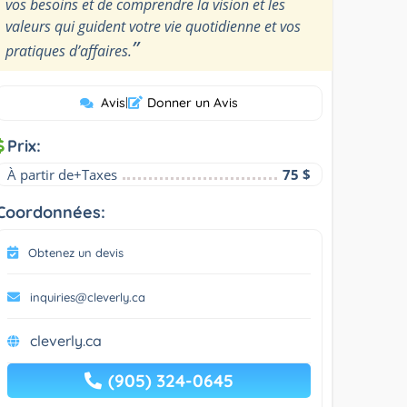
vos besoins et de comprendre la vision et les
valeurs qui guident votre vie quotidienne et vos
”
pratiques d’affaires.
Avis
|
Donner un Avis
Prix:
À partir de+Taxes
75 $
Coordonnées:
Obtenez un devis
inquiries@cleverly.ca
cleverly.ca
(905) 324-0645