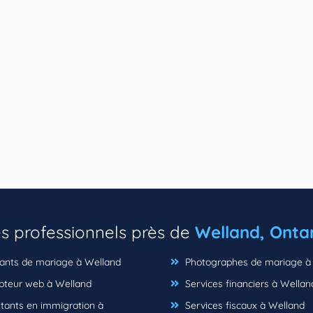
es professionnels près de
Welland, Onta
ants de mariage à Welland
Photographes de mariage à
teur web à Welland
Services financiers à Wellan
tants en immigration à
Services fiscaux à Welland