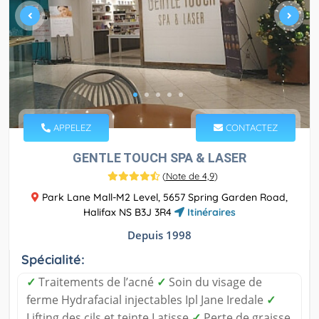
APPELEZ
CONTACTEZ
GENTLE TOUCH SPA & LASER
(
Note de 4,9
)
Park Lane Mall-M2 Level, 5657 Spring Garden Road,
Halifax NS B3J 3R4
Itinéraires
Depuis 1998
Spécialité:
✓
Traitements de l’acné
✓
Soin du visage de
ferme Hydrafacial injectables Ipl Jane Iredale
✓
Lifting des cils et teinte Latisse
✓
Perte de graisse