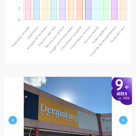
9
+
ans
en
TBR