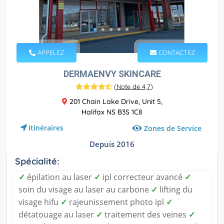
APPELEZ
CONTACTEZ
DERMAENVY SKINCARE
(
Note de 4,7
)
201 Chain Lake Drive, Unit 5,
Halifax NS B3S 1C8
Itinéraires
Zones de Service
Depuis 2016
Spécialité:
✓
épilation au laser
✓
ipl correcteur avancé
✓
soin du visage au laser au carbone
✓
lifting du
visage hifu
✓
rajeunissement photo ipl
✓
détatouage au laser
✓
traitement des veines
✓