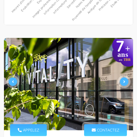
7
+
ans
en
TBR
APPELEZ
CONTACTEZ