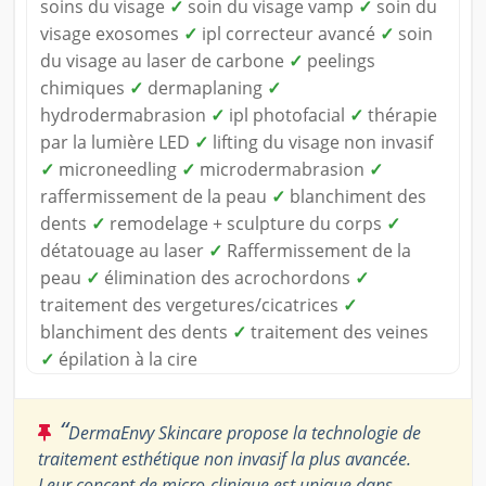
soins du visage
✓
soin du visage vamp
✓
soin du
visage exosomes
✓
ipl correcteur avancé
✓
soin
du visage au laser de carbone
✓
peelings
chimiques
✓
dermaplaning
✓
hydrodermabrasion
✓
ipl photofacial
✓
thérapie
par la lumière LED
✓
lifting du visage non invasif
✓
microneedling
✓
microdermabrasion
✓
raffermissement de la peau
✓
blanchiment des
dents
✓
remodelage + sculpture du corps
✓
détatouage au laser
✓
Raffermissement de la
peau
✓
élimination des acrochordons
✓
traitement des vergetures/cicatrices
✓
blanchiment des dents
✓
traitement des veines
✓
épilation à la cire
“
DermaEnvy Skincare propose la technologie de
traitement esthétique non invasif la plus avancée.
Leur concept de micro-clinique est unique dans