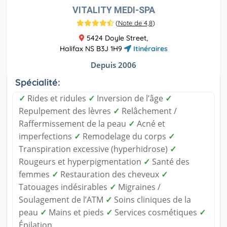
VITALITY MEDI-SPA
(
Note de 4,8
)
5424 Doyle Street,
Halifax NS B3J 1H9
Itinéraires
Depuis 2006
Spécialité:
✓
Rides et ridules
✓
Inversion de l’âge
✓
Repulpement des lèvres
✓
Relâchement /
Raffermissement de la peau
✓
Acné et
imperfections
✓
Remodelage du corps
✓
Transpiration excessive (hyperhidrose)
✓
Rougeurs et hyperpigmentation
✓
Santé des
femmes
✓
Restauration des cheveux
✓
Tatouages indésirables
✓
Migraines /
Soulagement de l’ATM
✓
Soins cliniques de la
peau
✓
Mains et pieds
✓
Services cosmétiques
✓
Épilation