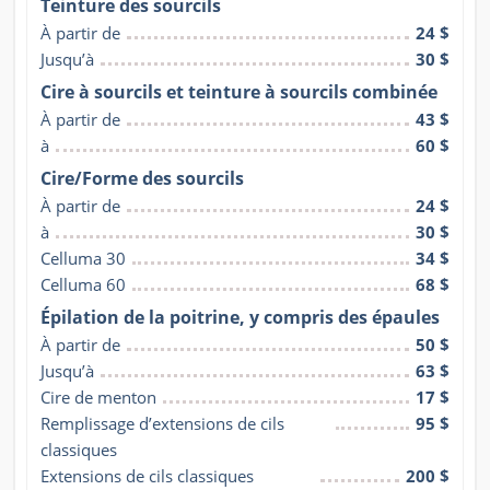
Teinture des sourcils
À partir de
24 $
Jusqu’à
30 $
Cire à sourcils et teinture à sourcils combinée
À partir de
43 $
à
60 $
Cire/Forme des sourcils
À partir de
24 $
à
30 $
Celluma 30
34 $
Celluma 60
68 $
Épilation de la poitrine, y compris des épaules
À partir de
50 $
Jusqu’à
63 $
Cire de menton
17 $
Remplissage d’extensions de cils 
95 $
classiques
Extensions de cils classiques 
200 $